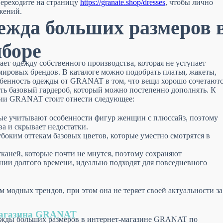
Переходите на страницу
https://granate.shop/dresses
, чтобы лично
жений.
ежда больших размеров 
боре
т одежду собственного производства, которая не уступает
ировых брендов. В каталоге можно подобрать платья, жакеты,
обенность одежды от GRANAT в том, что вещи хорошо сочетают
ать базовый гардероб, который можно постепенно дополнять. К
ии GRANAT стоит отнести следующее:
рые учитывают особенности фигур женщин с плюссайз, поэтому
а и скрывает недостатки.
убоким оттекам базовых цветов, которые уместно смотрятся в
тканей, которые почти не мнутся, поэтому сохраняют
нии долгого времени, идеально подходят для повседневного
модных трендов, при этом она не теряет своей актуальности за
магазина GRANAT
жды больших размеров в интернет-магазине GRANAT по