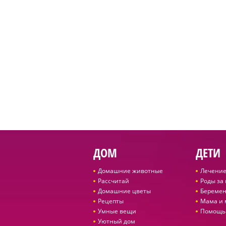
ДОМ
ДЕТИ
Домашние животные
Лечение
Рассчитай
Роды за
Домашние цветы
Беремен
Рецепты
Мама и
Умные вещи
Помощь
Уютный дом