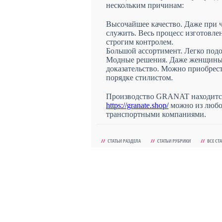
нескольким причинам:
Высочайшее качество. Даже при 
служить. Весь процесс изготовле
строгим контролем.
Большой ассортимент. Легко подо
Модные решения. Даже женщины в
доказательство. Можно приобрес
порядке стилистом.
Производство GRANAT находится 
https://granate.shop/
можно из любой
транспортными компаниями.
//
СТАТЬИ РАЗДЕЛА
//
СТАТЬИ РУБРИКИ
//
ВСЕ СТ