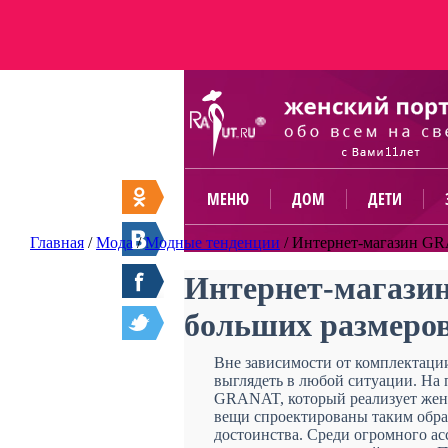
МЕНЮ
ДОМ
ДЕТИ
Главная
/
Мода
/
Модные тенденции
/
Интернет-магазин GR
Интернет-магази
больших размеро
Вне зависимости от комплектаци
выглядеть в любой ситуации. На
GRANAT, который реализует женс
вещи спроектированы таким обра
достоинства. Среди огромного ас