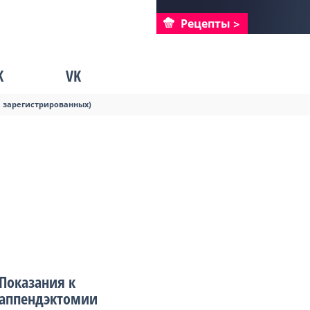
Рецепты
K
VK
я зарегистрированных)
Показания к
аппендэктомии