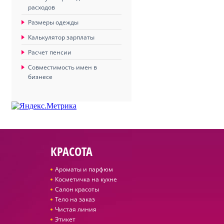
расходов
Размеры одежды
Калькулятор зарплаты
Расчет пенсии
Совместимость имен в
бизнесе
КРАСОТА
Ароматы и парфюм
Косметичка на кухне
Салон красоты
Тело на заказ
Чистая линия
Этикет