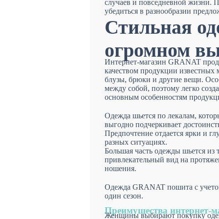
случаев и повседневной жизни. 
убедиться в разнообразии предло
Стильная од
огромном вы
Интернет-магазин GRANAT продае
качеством продукции известных м
блузы, брюки и другие вещи. Ос
между собой, поэтому легко созд
основным особенностям продукц
Одежда шьется по лекалам, кото
выгодно подчеркивает достоинств
Предпочтение отдается ярки и гл
разных ситуациях.
Большая часть одежды шьется из 
привлекательный вид на протяже
ношения.
Одежда GRANAT пошита с учетом 
один сезон.
Преимущества интернет-
Женщины выбирают покупку оде