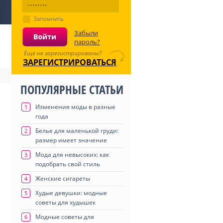
Запомнить
Забыли
пароль?
Еще не зарегистрированы?
ЗАРЕГИСТРИРОВАТЬСЯ
ПОПУЛЯРНЫЕ СТАТЬИ
Изменения моды в разные
1
года
Белье для маленькой груди:
2
размер имеет значение
Мода для невысоких: как
3
подобрать свой стиль
Женские сигареты
4
Худые девушки: модные
5
советы для худышек
Модные советы для
6