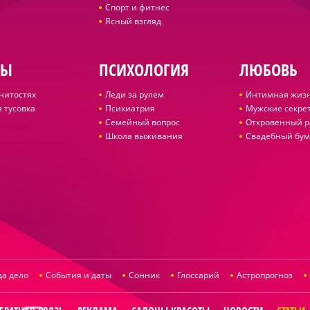
Спорт и фитнес
Ясный взгляд
ДЫ
ПСИХОЛОГИЯ
ЛЮБОВЬ
нитостях
Леди за рулем
Интимная жиз
 тусовка
Психиатрия
Мужские секре
Семейный вопрос
Откровенный р
Школа выживания
Свадебный бум
да дело
События и даты
Сонник
Глоссарий
Астропрогноз