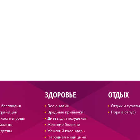
ЗДОРОВЬЕ
ОТДЫХ
 бесплодия
Вес-онлайн
Отдых и туризм
 границей
Вредные привычки
Пора в отпуск
ность и роды
Диеты для похудения
 малыш
Женские болезни
 детям
Женский календарь
Народная медицина