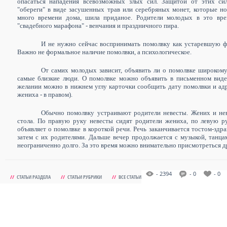
опасаться нападения всевозможных злых сил. Защитой от этих си
"обереги" в виде засушенных трав или серебряных монет, которые но
много времени дома, шила приданое. Родители молодых в это врем
"свадебного марафона" - венчания и праздничного пира.
И не нужно сейчас воспринимать помолвку как устаревшую фо
Важно не формальное наличие помолвки, а психологическое.
От самих молодых зависит, объявить ли о помолвке широкому
самые близкие люди. О помолвке можно объявить в письменном вид
желании можно в нижнем углу карточки сообщить дату помолвки и адре
жениха - в правом).
Обычно помолвку устраивают родители невесты. Жених и нев
стола. По правую руку невесты сидят родители жениха, по левую р
объявляет о помолвке в короткой речи. Речь заканчивается тостом-здр
затем с их родителями. Дальше вечер продолжается с музыкой, танца
неограниченно долго. За это время можно внимательно присмотреться др
- 2394
- 0
- 0
//
СТАТЬИ РАЗДЕЛА
//
СТАТЬИ РУБРИКИ
//
ВСЕ СТАТЬИ