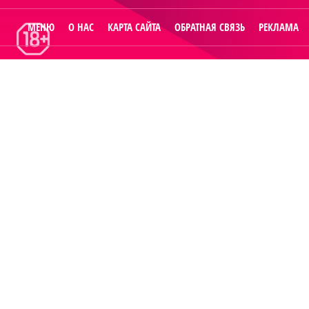
МЕНЮ
О НАС
КАРТА САЙТА
ОБРАТНАЯ СВЯЗЬ
РЕКЛАМА
© 2014
Raut.ru
.