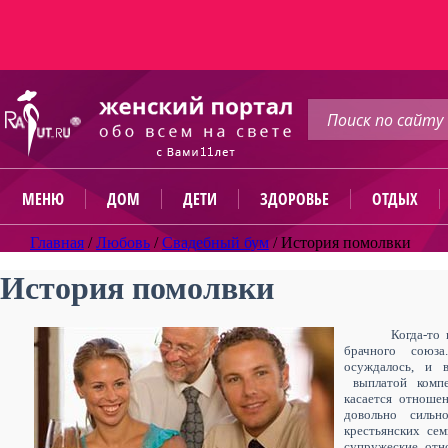
МЕНЮ
ДОМ
ДЕТИ
ЗДОРОВЬЕ
ОТДЫХ
Главная
/
Любовь
/
Свадебный бум
/
История помолвки
История помолвки
Когда-то
брачного союз
осуждалось, и 
выплатой комп
касается отноше
довольно сильн
крестьянских се
супружеские отн