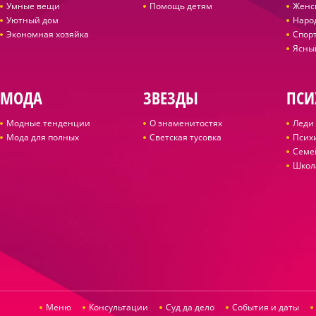
Умные вещи
Помощь детям
Женс
Уютный дом
Наро
Экономная хозяйка
Спор
Ясны
МОДА
ЗВЕЗДЫ
ПСИ
Модные тенденции
О знаменитостях
Леди 
Мода для полных
Светская тусовка
Псих
Семе
Школ
Меню
Консультации
Суд да дело
События и даты