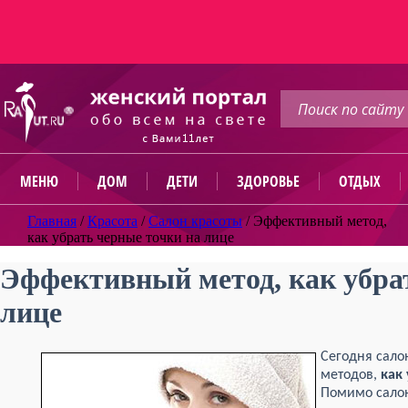
МЕНЮ
ДОМ
ДЕТИ
ЗДОРОВЬЕ
ОТДЫХ
Главная
/
Красота
/
Салон красоты
/
Эффективный метод,
как убрать черные точки на лице
Эффективный метод, как убра
лице
Сегодня сало
методов,
как
Помимо салон