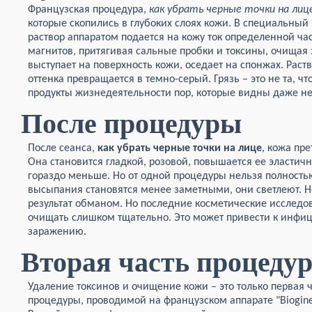
Французская процедура,
как убрать черные точки на лиц
которые скопились в глубоких слоях кожи. В специальный
раствор аппаратом подается на кожу ток определенной час
магнитов, притягивая сальные пробки и токсины, очищая 
выступает на поверхность кожи, оседает на спонжах. Раств
оттенка превращается в темно-серый. Грязь – это не та, ч
продукты жизнедеятельности пор, которые видны даже н
После процедуры
После сеанса,
как убрать черные точки на лице
, кожа пр
Она становится гладкой, розовой, повышается ее эластичн
гораздо меньше. Но от одной процедуры нельзя полностью
высыпания становятся менее заметными, они светлеют. Не
результат обманом. Но последние косметические исследов
очищать слишком тщательно. Это может привести к инфи
заражению.
Вторая часть процеду
Удаление токсинов и очищение кожи – это только первая 
процедуры, проводимой на французском аппарате "Biogine