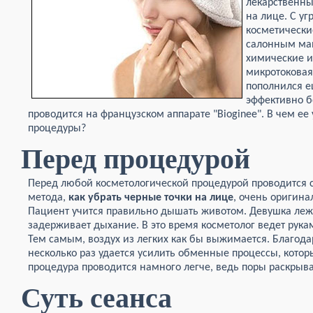
лекарственны
на лице. С у
косметически
салонным ман
химические и
микротоковая 
пополнился е
эффективно б
проводится на французском аппарате "Bioginee". В чем е
процедуры?
Перед процедурой
Перед любой косметологической процедурой проводится с
метода,
как убрать черные точки на лице
, очень оригина
Пациент учится правильно дышать животом. Девушка лежи
задерживает дыхание. В это время косметолог ведет рука
Тем самым, воздух из легких как бы выжимается. Благод
несколько раз удается усилить обменные процессы, которы
процедура проводится намного легче, ведь поры раскрыв
Суть сеанса