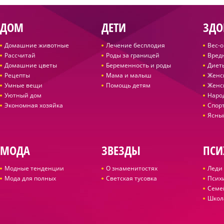
ДОМ
ДЕТИ
ЗДО
Домашние животные
Лечение бесплодия
Вес-
Рассчитай
Роды за границей
Вред
Домашние цветы
Беременность и роды
Диет
Рецепты
Мама и малыш
Женс
Умные вещи
Помощь детям
Женс
Уютный дом
Наро
Экономная хозяйка
Спор
Ясны
МОДА
ЗВЕЗДЫ
ПСИ
Модные тенденции
О знаменитостях
Леди 
Мода для полных
Светская тусовка
Псих
Семе
Школ