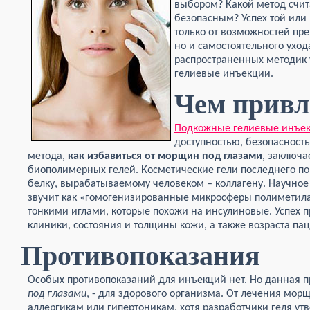
выбором? Какой метод счит
безопасным? Успех той или 
только от возможностей пре
но и самостоятельного уход
распространенных методик 
гелиевые инъекции.
Чем привл
Подкожные гелиевые инъе
доступностью, безопасност
метода,
как избавиться от морщин под глазами
, заключа
биополимерных гелей. Косметические гели последнего 
белку, вырабатываемому человеком – коллагену. Научное 
звучит как «гомогенизированные микросферы полиметила
тонкими иглами, которые похожи на инсулиновые. Успех 
клиники, состояния и толщины кожи, а также возраста пац
Противопоказания
Особых противопоказаний для инъекций нет. Но данная 
под глазами
, - для здорового организма. От лечения мор
аллергикам или гипертоникам, хотя разработчики геля ут