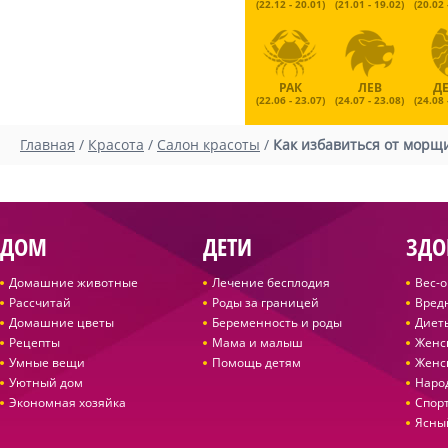
(22.12 - 20.01)
(21.01 - 19.02)
(20.02 
РАК
ЛЕВ
Д
(22.06 - 23.07)
(24.07 - 23.08)
(24.08 
Главная
/
Красота
/
Салон красоты
/
Как избавиться от морщ
ДОМ
ДЕТИ
ЗДО
Домашние животные
Лечение бесплодия
Вес-
Рассчитай
Роды за границей
Вред
Домашние цветы
Беременность и роды
Диет
Рецепты
Мама и малыш
Женс
Умные вещи
Помощь детям
Женс
Уютный дом
Наро
Экономная хозяйка
Спор
Ясны