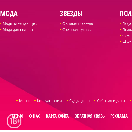
МОДА
ЗВЕЗДЫ
ПСИ
Модные тенденции
О знаменитостях
Леди 
Мода для полных
Светская тусовка
Псих
Семе
Школ
Меню
Консультации
Суд да дело
События и даты
МЕНЮ
О НАС
КАРТА САЙТА
ОБРАТНАЯ СВЯЗЬ
РЕКЛАМА