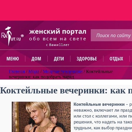
МЕНЮ
ДОМ
ДЕТИ
ЗДОРОВЬЕ
ОТДЫХ
Главная
/
Мода
/
Модные тенденции
/
Коктейльные
вечеринки: как подобрать наряд
Коктейльные вечеринки: как 
Коктейльные вечеринки
– р
неважно, включает ли праз
или стол с коллегами, или 
решения, что надеть на так
трудным, как выбор праздни