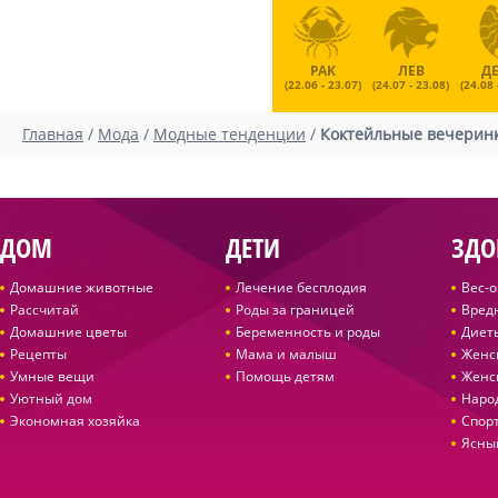
РАК
ЛЕВ
Д
(22.06 - 23.07)
(24.07 - 23.08)
(24.08 
Главная
/
Мода
/
Модные тенденции
/
Коктейльные вечеринк
ДОМ
ДЕТИ
ЗДО
Домашние животные
Лечение бесплодия
Вес-
Рассчитай
Роды за границей
Вред
Домашние цветы
Беременность и роды
Диет
Рецепты
Мама и малыш
Женс
Умные вещи
Помощь детям
Женс
Уютный дом
Наро
Экономная хозяйка
Спор
Ясны