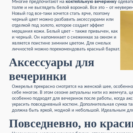
Многие предпочитают на
коктейльную вечеринку
одевать
толпе и не выглядеть белой вороной. Все это – от неувер
Новый год все-таки хочется стать ярче,
поэтому
черный цвет можно разбавить аксессуарами или
отделкой под золото, которое создает эффект
мерцания кожи. Белый цвет – также привычен, как
и черный. Он напоминает о снежинках за окном и
является поистине зимним цветом. Для смелых
личностей можно порекомендовать красный бархат.
Аксессуары для
вечеринки
Ожерелья прекрасно смотрятся на женской шее, особенно
себе многое. В этом сезоне актуальны нити из жемчуга, ц
особенно подходят для вечеринок после работы, когда ак
украсить повседневный костюм. Дополнительная сумка так
должна быть яркой, модной и небольшой. Идеальным для 
Повседневно, но краси