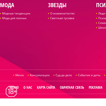
МОДА
ЗВЕЗДЫ
ПСИ
Модные тенденции
О знаменитостях
Леди 
Мода для полных
Светская тусовка
Псих
Семе
Школ
Меню
Консультации
Суд да дело
События и даты
МЕНЮ
О НАС
КАРТА САЙТА
ОБРАТНАЯ СВЯЗЬ
РЕКЛАМА
© 2014
Raut.ru
.