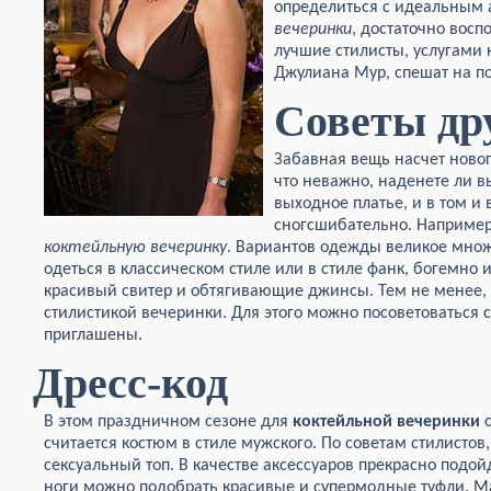
определиться с идеальным
вечеринки
, достаточно восп
лучшие стилисты, услугами
Джулиана Мур, спешат на п
Советы др
Забавная вещь насчет новог
что неважно, наденете ли 
выходное платье, и в том и
сногсшибательно. Например
коктейльную вечеринку
. Вариантов одежды великое множ
одеться в классическом стиле или в стиле фанк, богемно
красивый свитер и обтягивающие джинсы. Тем не менее, н
стилистикой вечеринки. Для этого можно посоветоваться 
приглашены.
Дресс-код
В этом праздничном сезоне для
коктейльной вечеринки
с
считается костюм в стиле мужского. По советам стилисто
сексуальный топ. В качестве аксессуаров прекрасно подой
ноги можно подобрать красивые и супермодные туфли. М