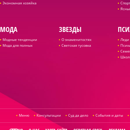
Экономная хозяйка
Спор
Ясны
МОДА
ЗВЕЗДЫ
ПСИ
Модные тенденции
О знаменитостях
Леди 
Мода для полных
Светская тусовка
Псих
Семе
Школ
Меню
Консультации
Суд да дело
События и даты