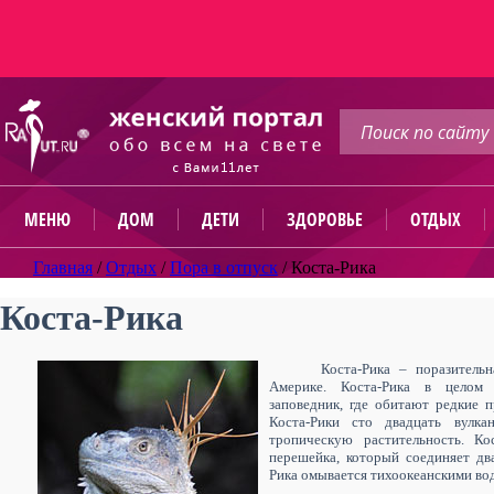
МЕНЮ
ДОМ
ДЕТИ
ЗДОРОВЬЕ
ОТДЫХ
Главная
/
Отдых
/
Пора в отпуск
/
Коста-Рика
Коста-Рика
Коста-Рика – поразительн
Америке. Коста-Рика в целом 
заповедник, где обитают редкие 
Коста-Рики сто двадцать вулка
тропическую растительность. Ко
перешейка, который соединяет дв
Рика омывается тихоокеанскими вод