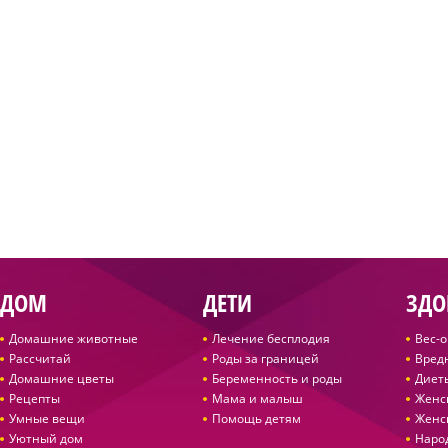
ДОМ
ДЕТИ
ЗДО
Домашние животные
Лечение бесплодия
Вес-
Рассчитай
Роды за границей
Вред
Домашние цветы
Беременность и роды
Диет
Рецепты
Мама и малыш
Женс
Умные вещи
Помощь детям
Женс
Уютный дом
Наро