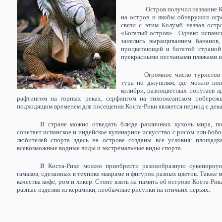
Остров получил название 
на остров и якобы обнаружил огр
связи с этим Колумб назвал остро
«Богатый остров».
Однако испанск
занялись выращиванием бананов,
процветающей и богатой страной
прекрасными песчаными пляжами и
Огромное число туристов 
тура по джунглям, где можно пон
колибри, разноцветных попугаев а
рафтингом на горных реках, серфингом на тихоокеанском побережь
подходящим временем для посещения Коста-Рики является период с дека
В стране можно отведать блюда различных кухонь мира, по
сочетает испанское и индейское кулинарное искусство с рисом или бобо
любителей спорта здесь на острове созданы все условия: площадка
всевозможные водные виды и экстремальные виды спорта.
В Коста-Рике можно приобрести разнообразную сувенирну
гамаков, сделанных в технике макраме и фигурок разных цветов. Также
качества кофе, ром и ликер. Стоит взять на память об острове Коста-Ри
разные изделия из керамики, необычные рисунки на птичьих перьях.