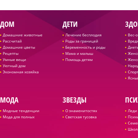
ДОМ
ДЕТИ
ЗДО
Домашние животные
Лечение бесплодия
Вес-
Рассчитай
Роды за границей
Вред
Домашние цветы
Беременность и роды
Диет
Рецепты
Мама и малыш
Женс
Умные вещи
Помощь детям
Женс
Уютный дом
Наро
Экономная хозяйка
Спор
Ясны
МОДА
ЗВЕЗДЫ
ПСИ
Модные тенденции
О знаменитостях
Леди 
Мода для полных
Светская тусовка
Псих
Семе
Школ