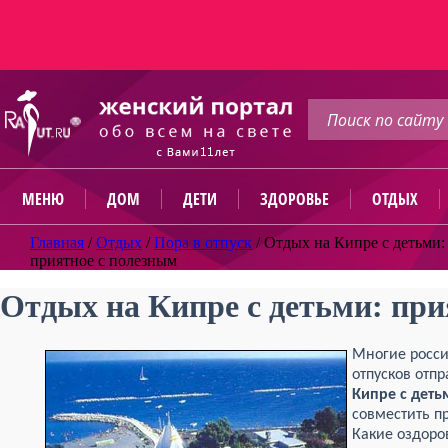
МЕНЮ
ДОМ
ДЕТИ
ЗДОРОВЬЕ
ОТДЫХ
Главная
/
Отдых
/
Пора в отпуск
/
Отдых на Кипре с детьми:
приятное с полезным
Отдых на Кипре с детьми: при
Многие росси
отпусков отп
Кипре с деть
совместить п
Какие оздоро