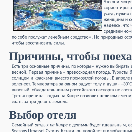
Что они могу
сориентирова
услуг, нужно
женщины и се
надеясь, что 
средиземномо
по себе послужат лечебным средством. Но природных особ
чтобы восстановить силы.
Причины, чтобы поеха
Есть три основные причины, по которым нужно выбирать
весной. Первая причина – превосходная погода. Туристы 
солнцем и красками вместо промозглой погоды. В апреле м
зеленеет. Температура за окном радует телу и душу - +30˚С
визовый, обладательницам российского паспорта не состав
Третья причина - отдых на Кипре позволит целиком сменит
ехать за три девять земель.
Выбор отеля
Семейный
отдых на Кипре с детьми
будет идеальным, ес
Seasons Limassol Cyprus. Кстати, он подойдет и влюбленн