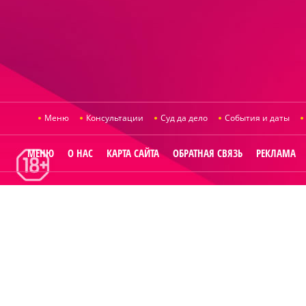
Меню
Консультации
Суд да дело
События и даты
МЕНЮ
О НАС
КАРТА САЙТА
ОБРАТНАЯ СВЯЗЬ
РЕКЛАМА
© 2014
Raut.ru
.