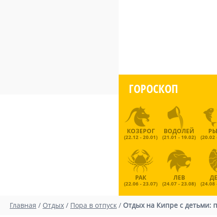
ГОРОСКОП
КОЗЕРОГ
ВОДОЛЕЙ
Р
(22.12 - 20.01)
(21.01 - 19.02)
(20.02 
РАК
ЛЕВ
Д
(22.06 - 23.07)
(24.07 - 23.08)
(24.08 
Главная
/
Отдых
/
Пора в отпуск
/
Отдых на Кипре с детьми: 