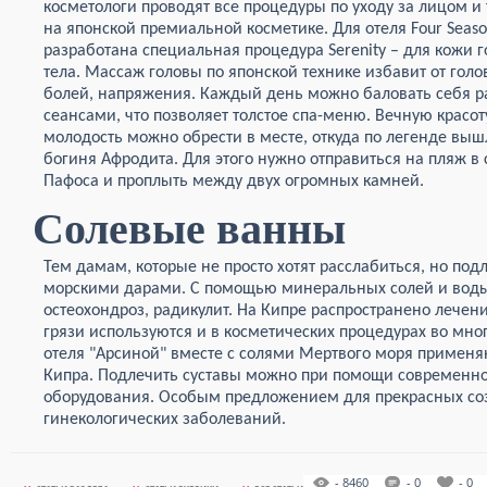
косметологи проводят все процедуры по уходу за лицом и
на японской премиальной косметике. Для отеля Four Seas
разработана специальная процедура Serenity – для кожи 
тела. Массаж головы по японской технике избавит от гол
болей, напряжения. Каждый день можно баловать себя 
сеансами, что позволяет толстое спа-меню. Вечную красот
молодость можно обрести в месте, откуда по легенде выш
богиня Афродита. Для этого нужно отправиться на пляж в 
Пафоса и проплыть между двух огромных камней.
Солевые ванны
Тем дамам, которые не просто хотят расслабиться, но под
морскими дарами. С помощью минеральных солей и воды 
остеохондроз, радикулит. На Кипре распространено лече
грязи используются и в косметических процедурах во мно
отеля "Арсиной" вместе с солями Мертвого моря применя
Кипра. Подлечить суставы можно при помощи современно
оборудования. Особым предложением для прекрасных со
гинекологических заболеваний.
- 8460
- 0
- 0