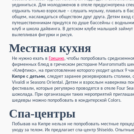
уединиться. Для молодоженов в отеле предусмотрена спец
отдыхать только взрослые – слушать музыку, плавать в бас
общем, наслаждаться обществом друг друга. Детям вход
путешественникам придутся по душе бассейны с водными 
клуб и школа дайвинга. В детском клубе малышей займут 
вылепливая фигурки и рисуя.
Местная кухня
Не нужно ехать в
Грецию
, чтобы попробовать средиземн
фирменных блюд в греческом ресторане Mavrommatis ше
«Клефтико», на приготовление которого уходит целых 9 ча
Кипре с детьми
, следует заранее резервировать столики, 
Vivaldi и Seasons Oriental. Детям и взрослым наверняка п
фестивали, которые регулярно проводятся в отеле Four Se
шоколада. При организации таких мероприятий приглаша
шедевры можно попробовать в кондитерской Colors.
Спа-центры
Побывав на Кипре нельзя не попробовать местные проце
уходу за телом. Их предлагает спа-центр Shiseido. Опытны