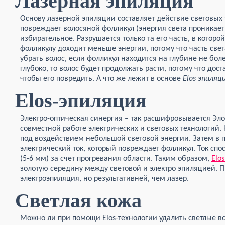
Лазерная эпиляция
Основу лазерной эпиляции составляет действие световых 
повреждает волосяной фолликул (энергия света проникает 
избирательное. Разрушается только та его часть, в котор
фолликулу доходит меньше энергии, потому что часть свет
убрать волос, если фолликул находится на глубине не бол
глубоко, то волос будет продолжать расти, потому что дос
чтобы его повредить. А что же лежит в основе
Elos эпиляц
Elos-эпиляция
Электро-оптическая синергия – так расшифровывается Эло
совместной работе электрических и световых технологий. 
под воздействием небольшой световой энергии. Затем в п
электрический ток, который повреждает фолликул. Ток сп
(5-6 мм) за счет прогревания области. Таким образом,
Elo
золотую середину между световой и электро эпиляцией. 
электроэпиляция, но результативней, чем лазер.
Светлая кожа
Можно ли при помощи Elos-технологии удалить светлые в