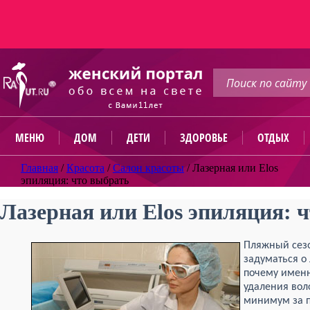
МЕНЮ
ДОМ
ДЕТИ
ЗДОРОВЬЕ
ОТДЫХ
Главная
/
Красота
/
Салон красоты
/
Лазерная или Elos
эпиляция: что выбрать
Лазерная или Elos эпиляция: 
Пляжный сезо
задуматься о
почему именн
удаления вол
минимум за п