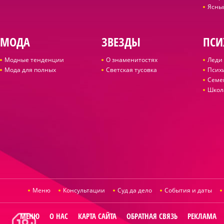
Ясны
МОДА
ЗВЕЗДЫ
ПСИ
Модные тенденции
О знаменитостях
Леди 
Мода для полных
Светская тусовка
Псих
Семе
Школ
Меню
Консультации
Суд да дело
События и даты
МЕНЮ
О НАС
КАРТА САЙТА
ОБРАТНАЯ СВЯЗЬ
РЕКЛАМА