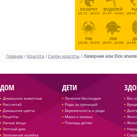
КОЗЕРОГ
ВОДОЛЕЙ
Р
(22.12 - 20.01)
(21.01 - 19.02)
(20.02 
РАК
ЛЕВ
Д
(22.06 - 23.07)
(24.07 - 23.08)
(24.08 
Главная
/
Красота
/
Салон красоты
/
Лазерная или Elos эпиля
ДОМ
ДЕТИ
ЗДО
Домашние животные
Лечение бесплодия
Вес-
Рассчитай
Роды за границей
Вред
Домашние цветы
Беременность и роды
Диет
Рецепты
Мама и малыш
Женс
Умные вещи
Помощь детям
Женс
Уютный дом
Наро
Экономная хозяйка
Спор