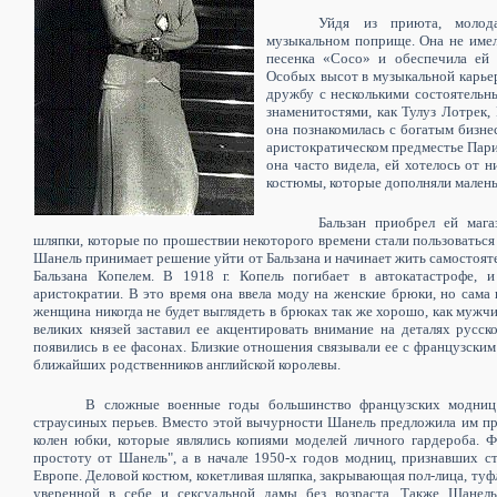
Уйдя из приюта, молод
музыкальном поприще. Она не имел
песенка «
Coco
» и обеспечила ей 
Особых высот в музыкальной карьер
дружбу с несколькими состоятельн
знаменитостями, как Тулуз Лотрек,
она познакомилась с богатым бизне
аристократическом предместье Пари
она часто видела, ей хотелось от 
костюмы, которые дополняли малень
Бальзан приобрел ей мага
шляпки, которые по прошествии некоторого времени стали пользоваться
Шанель принимает решение уйти от Бальзана и начинает жить самостоят
Бальзана Копелем.
В 1918 г. Копель погибает в автокатастрофе, 
аристократии. В это время она ввела моду на женские брюки, но сама 
женщина никогда не будет выглядеть в брюках так же хорошо, как мужч
великих князей заставил ее акцентировать внимание на деталях русск
появились в ее фасонах. Близкие отношения связывали ее с французски
ближайших родственников английской королевы.
В сложные военные годы большинство французских модниц
страусиных перьев. Вместо этой вычурности Шанель предложила им п
колен юбки, которые являлись копиями моделей личного гардероба. 
простоту от Шанель", а в начале 1950-х годов модниц, признавших 
Европе. Деловой костюм, кокетливая шляпка, закрывающая пол-лица, туфл
уверенной в себе и сексуальной дамы без возраста. Также Шанел