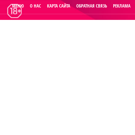
МЕНЮ
О НАС
КАРТА САЙТА
ОБРАТНАЯ СВЯЗЬ
РЕКЛАМА
© 2014
Raut.ru
.