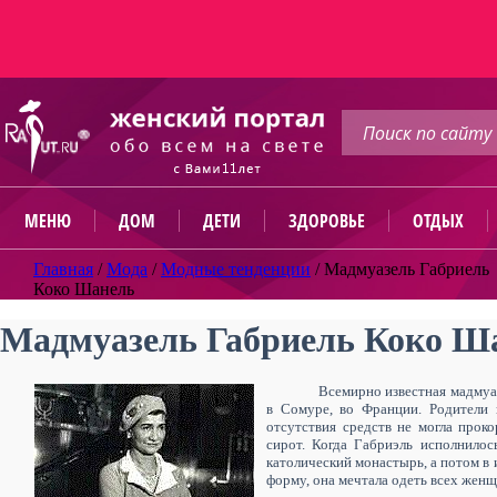
МЕНЮ
ДОМ
ДЕТИ
ЗДОРОВЬЕ
ОТДЫХ
Главная
/
Мода
/
Модные тенденции
/
Мадмуазель Габриель
Коко Шанель
Мадмуазель Габриель Коко Ш
Всемирно известная мадмуаз
в Сомуре, во Франции. Родители 
отсутствия средств не могла проко
сирот. Когда Габриэль исполнилось
католический монастырь, а потом в
форму, она мечтала одеть всех женщ