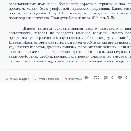
революционных изменений: брюки-клет, короткую стрижку и свое зн
прошлом, кстати, было униформой парижских продавщиц.
Единственн
образа, так это духов. Тогда Шанель создала аромат, ставший самым
произведение искусства. Свои духи Коко назвала
«Шанель № 5»
.
Шанель является основательницей самого известного и ши
элегантности, которая не поддается влиянию времени. Вместо б
предложила усовершенствованную классику юбки в складку, женские бр
Шанель. Идеи, которые она воплотила в начале XX века, оказались пои
удушающих корсетов, длинных пышных юбок, экстравагантных шляп и 
строгие и четкие линии подчеркивали достоинства и скрывали недостатк
вещи комфортны, удобны, по-аристократически скромны, но вместе с т
актуальными из года в год, независимо от происходящих в мире моды пе
- 1735
- 0
- 0
//
СТАТЬИ РАЗДЕЛА
//
СТАТЬИ РУБРИКИ
//
ВСЕ СТАТЬИ