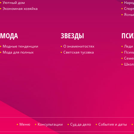
Уютный дом
Наро
Экономная хозяйка
Спор
Ясны
МОДА
ЗВЕЗДЫ
ПСИ
Модные тенденции
О знаменитостях
Леди 
Мода для полных
Светская тусовка
Псих
Семе
Школ
Меню
Консультации
Суд да дело
События и даты