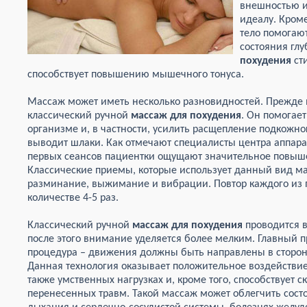
внешностью и
идеалу. Кроме
тело помогают
состояния гл
похудения
ст
способствует повышению мышечного тонуса.
Массаж может иметь несколько разновидностей. Прежде 
классический ручной
массаж для похудения
. Он помогае
организме и, в частности, усилить расщепление подкожног
выводит шлаки. Как отмечают специалисты центра аппара
первых сеансов пациентки ощущают значительное повыш
Классические приемы, которые использует данный вид ма
разминание, выжимание и вибрации. Повтор каждого из 
количестве 4-5 раз.
Классический ручной
массаж для похудения
проводится в
после этого внимание уделяется более мелким. Главный п
процедура – движения должны быть направлены в сторон
Данная технология оказывает положительное воздействие
также умственных нагрузках и, кроме того, способствует
перенесенных травм. Такой массаж может облегчить сост