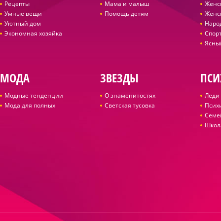
Рецепты
Мама и малыш
Женс
Умные вещи
Помощь детям
Женс
Уютный дом
Наро
Экономная хозяйка
Спор
Ясны
МОДА
ЗВЕЗДЫ
ПСИ
Модные тенденции
О знаменитостях
Леди 
Мода для полных
Светская тусовка
Псих
Семе
Школ