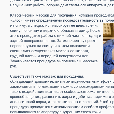
дыхания и сердечно-сосудистой системы, болезнях желудо
нарушениях работы опорно-двигательного аппарата и дея
Классический
массаж для похудения
, который проводитс
«Элос», имеет определенную последовательность выполн
на спину, а специалист массирует ее шею, плечи,
спину, поясницу и верхнюю область ягодиц. После
этого проводится работа с нижней частью ягодиц и
задней поверхностью ног. Затем клиентку просят
перевернуться на спину, и в этом положении
специалист осуществляет массаж ее живота,
грудной клетки и передней поверхности ног.
Заканчивается процедура выполнением массажа
рук.
Существует также
массаж для похудения
,
обладающий дополнительным антицеллюлитным эффектом
заключается в поглаживании кожи, сопровождаемом легк
такого воздействия возникает особое электромагнитное по
кровообращение, расщепить жиры и добиться видимого э
апельсиновой корки, а также жировых отложений. Чтобы 
процедура проводится с использованием особого професс
повышающего температуру внутренних слоев кожи.