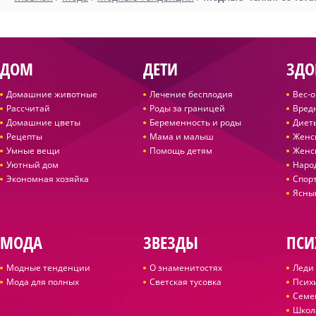
ДОМ
ДЕТИ
ЗДО
Домашние животные
Лечение бесплодия
Вес-
Рассчитай
Роды за границей
Вред
Домашние цветы
Беременность и роды
Диет
Рецепты
Мама и малыш
Женс
Умные вещи
Помощь детям
Женс
Уютный дом
Наро
Экономная хозяйка
Спор
Ясны
МОДА
ЗВЕЗДЫ
ПСИ
Модные тенденции
О знаменитостях
Леди 
Мода для полных
Светская тусовка
Псих
Семе
Школ