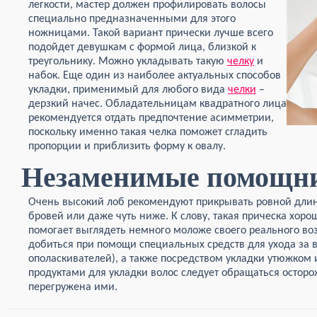
легкости, мастер должен профилировать волосы
специально предназначенными для этого
ножницами. Такой вариант прически лучше всего
подойдет девушкам с формой лица, близкой к
треугольнику. Можно укладывать такую
челку
и
набок. Еще один из наиболее актуальных способов
укладки, применимый для любого вида
челки
–
дерзкий начес. Обладательницам квадратного лица
рекомендуется отдать предпочтение асимметрии,
поскольку именно такая челка поможет сгладить
пропорции и приблизить форму к овалу.
Незаменимые помощн
Очень высокий лоб рекомендуют прикрывать ровной дл
бровей или даже чуть ниже. К слову, такая прическа хор
помогает выглядеть немного моложе своего реального во
добиться при помощи специальных средств для ухода за 
ополаскивателей), а также посредством укладки утюжком
продуктами для укладки волос следует обращаться остор
перегружена ими.