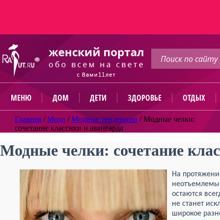
МЕНЮ
ДОМ
ДЕТИ
ЗДОРОВЬЕ
ОТДЫХ
Главная
/
Мода
/
Модные тенденции
/
Модные челки:
сочетание классики и авангарда
Модные челки: сочетание клас
На протяжени
неотъемлемым
остаются все
не станет ис
широкое разн