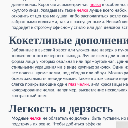
длине волос. Короткая асимметричная
челка
в особеннос
круглого лица. Укладывать такие
челки
лучше всего набок.
отходить от центра макушки, либо располагаться возле сам
забранными волосами, так и с распущенными. Низкий хво
подойдет к строгому офисному стилю или для деловой вст
Кокетливые дополнен
Забранные в высокий хвост или уложенные наверх в пучо
торжественного вечернего выхода. Лучше всего длинная 
форма лица у которых овальная или прямоугольная. Дли
стильными украшениями в виде крупных заколок. Один из
все волосы, кроме челки, под ободок или обруч. Можно ра
боков закалывать невидимками. Также в этом сезоне верн
слегка прикрывающие один
глаз
челки
, а-ля красавицы на
колорирование челки, например, высветление нескольких
контрастный цвет.
Легкость и дерзость
Модные
челки
не обязательно должны быть густыми, но в
подстричь их ровно. Чтобы добиться эффекта