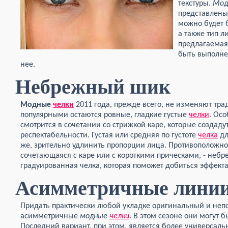
текстуры.
Мо
представлены
можно будет б
а также тип л
предлагаемая
быть выполнен
нее.
Небрежный шик
Модные
челки
2011 года, прежде всего, не изменяют тра
популярными остаются ровные, гладкие густые
челки
. Ос
смотрится в сочетании со стрижкой каре, которые создаду
респектабельности. Густая или средняя по густоте
челка
дл
же, зрительно удлинить пропорции лица. Противоположно
сочетающаяся с каре или с короткими прическами, - небр
градуированная челка, которая поможет добиться эффект
Асимметричные лини
Придать практически любой укладке оригинальный и неп
асимметричные
модные
челки
. В этом сезоне они могут 
Последний вариант, при этом, является более универсал