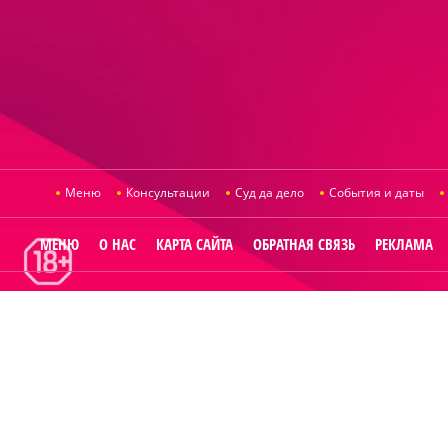
Меню
Консультации
Суд да дело
События и даты
МЕНЮ
О НАС
КАРТА САЙТА
ОБРАТНАЯ СВЯЗЬ
РЕКЛАМА
© 2014
Raut.ru
.