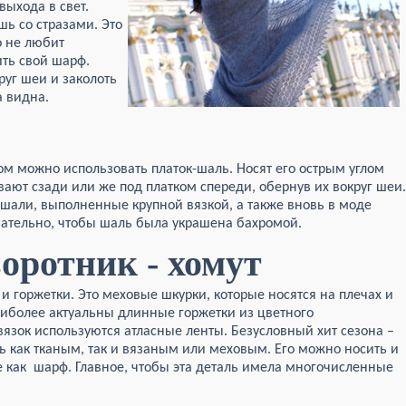
выхода в свет.
шь со стразами. Это
о не любит
ить свой шарф.
уг шеи и заколоть
а видна.
м можно использовать платок-шаль. Носят его острым углом
ают сзади или же под платком спереди, обернув их вокруг шеи.
 шали, выполненные крупной вязкой, а также вновь в моде
зательно, чтобы шаль была украшена бахромой.
оротник - хомут
 и горжетки. Это меховые шкурки, которые носятся на плечах и
наиболее актуальны длинные горжетки из цветного
вязок используются атласные ленты. Безусловный хит сезона –
ь как тканым, так и вязаным или меховым. Его можно носить и
е как шарф. Главное, чтобы эта деталь имела многочисленные