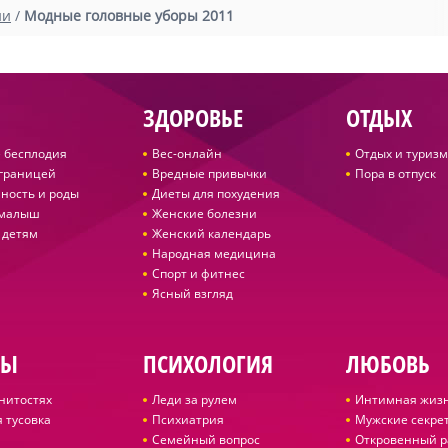
ии
/
Модные головные уборы 2011
ЗДОРОВЬЕ
ОТДЫХ
 бесплодия
Вес-онлайн
Отдых и туризм
 границей
Вредные привычки
Пора в отпуск
ность и роды
Диеты для похудения
 малыш
Женские болезни
 детям
Женский календарь
Народная медицина
Спорт и фитнес
Ясный взгляд
ДЫ
ПСИХОЛОГИЯ
ЛЮБОВЬ
нитостях
Леди за рулем
Интимная жиз
 тусовка
Психиатрия
Мужские секре
Семейный вопрос
Откровенный р