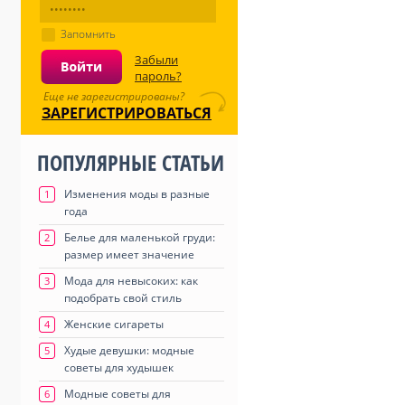
Запомнить
Забыли
пароль?
Еще не зарегистрированы?
ЗАРЕГИСТРИРОВАТЬСЯ
ПОПУЛЯРНЫЕ СТАТЬИ
Изменения моды в разные
1
года
Белье для маленькой груди:
2
размер имеет значение
Мода для невысоких: как
3
подобрать свой стиль
Женские сигареты
4
Худые девушки: модные
5
советы для худышек
Модные советы для
6