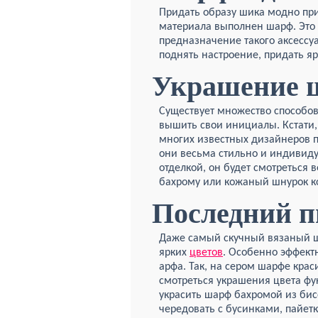
Придать образу шика модно при
материала выполнен шарф. Это 
предназначение такого аксессуар
поднять настроение, придать яр
Украшение 
Существует множество способо
вышить свои инициалы. Кстати
многих известных дизайнеров 
они весьма стильно и индивид
отделкой, он будет смотреться
бахрому или кожаный шнурок ко
Последний п
Даже самый скучный вязаный 
ярких
цветов
. Особенно эффект
арфа. Так, на сером шарфе крас
смотреться украшения цвета фу
украсить шарф бахромой из бис
чередовать с бусинками, пайетк