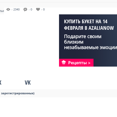
- 2340
- 0
- 0
АТЬИ
КУПИТЬ БУКЕТ НА 14
ФЕВРАЛЯ В AZALIANOW
Подарите своим
близким
незабываемые эмоции
с букетами от Aza...
Рецепты
K
VK
я зарегистрированных)