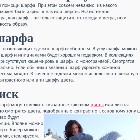
 помощи шарфа. При этом совсем неважно, из какого
может быть акрил, шелк или шерсть. НО истинное
а, как шарф, - не только защитить от холода и ветра, но и
кость образу.
шарфа
в, позволяющих сделать шарф особенным. В углу шарфа можно
, шарф и инициалами будет хорошим подарком. В коллекциях
присутствуют кашемировые шарфы с монограммой. Смотрятся
уально. Если обычный вязаный шарф украсить кожаной
 весьма модно. В качестве отделки можно использовать кожаную
нтрастного или в тн шарфу цвета.
иск
шарф могут освежить связанные крючком
цветы
или листья
но смотрятся цвета, подобранные контрастно к основному тону 
иво будут
ксии. Вполне можно
ера. Бисер можно
ами, стеклярусом.