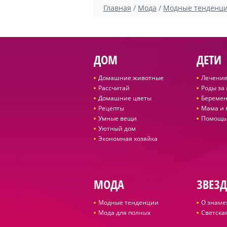
Главная
/
Мода
/
Модные тенденц
ДОМ
ДЕТИ
Домашние животные
Лечение
Рассчитай
Роды за
Домашние цветы
Беремен
Рецепты
Мама и
Умные вещи
Помощь
Уютный дом
Экономная хозяйка
МОДА
ЗВЕЗ
Модные тенденции
О знаме
Мода для полных
Светская