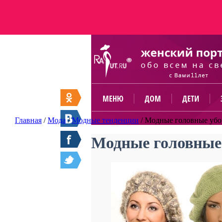
МЕНЮ
ДОМ
ДЕТИ
Главная
/
Мода
/
Модные тенденции
/
Модные головные убо
Модные головные