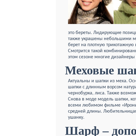
это береты. Лидирующие позиц
также украшены небольшими м
берет на плотную трикотажную 
Смотрится такой комбинированн
этом сезоне многие дизайнеры 
Меховые ша
Актуальны и шапки из меха. О
шапки с длинным ворсом натура
чернобурка, лиса. Также возмо
Снова в моде модель шапки, ко
всеми любимом фильме «Ирония
средней длины. Любительницам
ушанку.
Шарф – допо