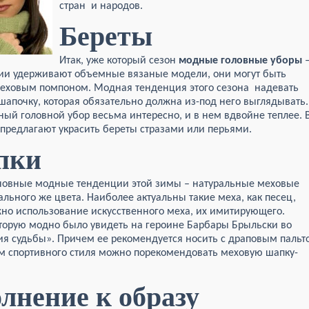
стран и народов.
Береты
Итак, уже который сезон
модные головные уборы
ии удерживают объемные вязаные модели, они могут быть
еховым помпоном. Модная тенденция этого сезона надевать
шапочку, которая обязательно должна из-под него выглядывать.
ый головной убор весьма интересно, и в нем вдвойне теплее. 
предлагают украсить береты стразами или перьями.
пки
сновные модные тенденции этой зимы – натуральные меховые
льного же цвета. Наиболее актуальны такие меха, как песец,
жно использование искусственного меха, их имитирующего.
торую модно было увидеть на героине Барбары Брыльски во
 судьбы». Причем ее рекомендуется носить с драповым пальт
 спортивного стиля можно порекомендовать меховую шапку-
лнение к образу