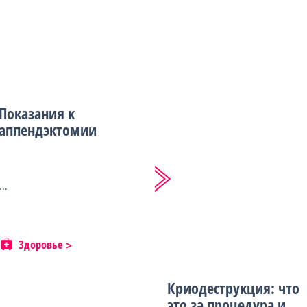
Показания к
аппендэктомии
...
Здоровье
Криодеструкция: что
это за процедура и