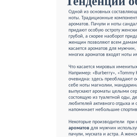
Тенденции о
Одной из основных составляю
ноты. Традиционные компонент
ароматов. Пачули и ноты санда
придают особую остроту женск
грубой, а скорее наоборот прид
женщин позволяют всем дамам ч
касается ароматов для мужчин,
многих ароматов входят ноты и
Что касается мировых именитых
Например: «Burberry», «Tommy H
очевидна: здесь преобладают 
себе ноты магнолии, мандарина
выпускают ароматы целыми сер
состоящую из туалетной оды, д
любителей активного отдыха и с
напоминает небольшие спорти
Некоторые производители при
ароматов
для мужчин использу
пачули, муската и астра. А жен