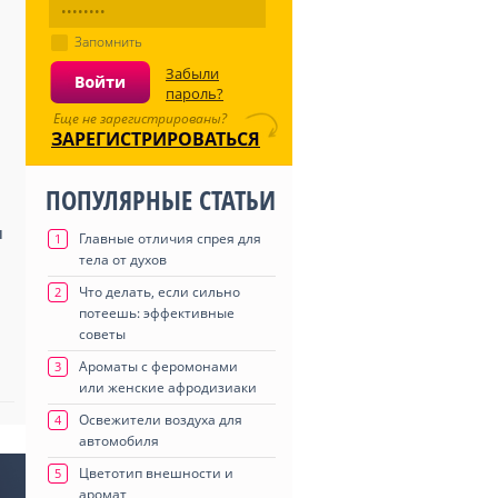
Запомнить
Забыли
пароль?
Еще не зарегистрированы?
ЗАРЕГИСТРИРОВАТЬСЯ
ПОПУЛЯРНЫЕ СТАТЬИ
ы
Главные отличия спрея для
1
тела от духов
Что делать, если сильно
2
потеешь: эффективные
советы
Ароматы с феромонами
3
или женские афродизиаки
Освежители воздуха для
4
автомобиля
Цветотип внешности и
5
аромат