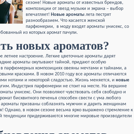
сезоне! Новые ароматы от известных брендов,
композиции от звезд музыки и экрана – выбор
впечатляет!
Новые ароматы
лета пестрят
разнообразием. Что касается женской
парфюмерии, в моду входят ароматы унисекс, со
бованный из которых аромат пачули.
сть новых ароматов?
е летнее настроение. Легкие цветочные ароматы дарят
адкие ароматы окутывают тайной, придают особую
ы в парфюмерных композициях овеяны мечтами и тайнами, а
выми красками. В новом 2010 году все ароматы отличаются
ими нотами и некоторой сладостью. Жизнь меняется, и
новые
гим. Индустрия парфюмерии не стоит на месте. На вершине
роматы унисекс. Они позволяют чувствовать себя свободно и
омат бисквитного печенья способен свести с ума любого
 ароматы призваны соблазнять мужчин и дарить женщинам
! Однако, в новом сезоне весьма ярко выражено стремление к
ой тенденции придерживаются многие мировые производители