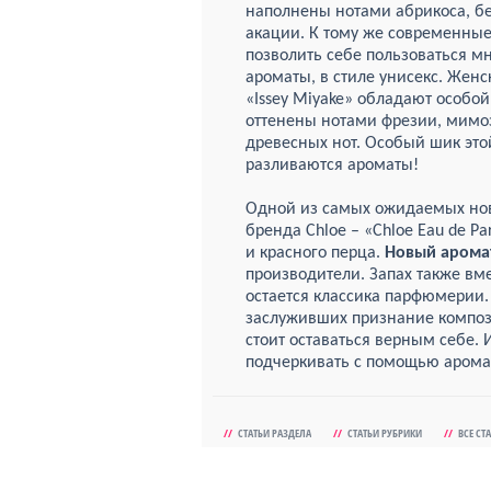
наполнены нотами абрикоса, б
акации. К тому же современны
позволить себе пользоваться 
ароматы, в стиле унисекс. Жен
«Issey Miyake» обладают особо
оттенены нотами фрезии, мимоз
древесных нот. Особый шик это
разливаются ароматы!
Одной из самых ожидаемых нов
бренда Chloe – «Chloe Eau de P
и красного перца.
Новый арома
производители. Запах также вме
остается классика парфюмерии
заслуживших признание компози
стоит оставаться верным себе. 
подчеркивать с помощью арома
//
СТАТЬИ РАЗДЕЛА
//
СТАТЬИ РУБРИКИ
//
ВСЕ СТ