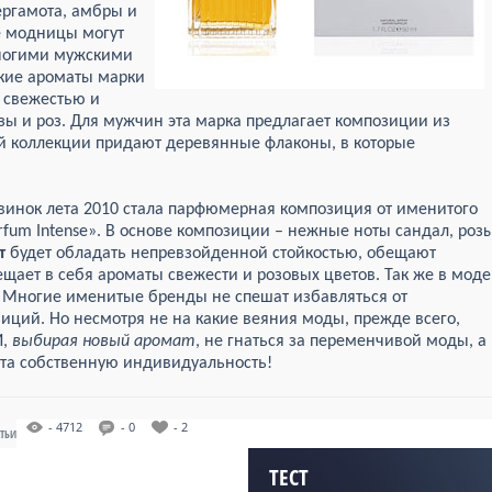
ергамота, амбры и
е модницы могут
многими мужскими
ские ароматы марки
й свежестью и
ы и роз. Для мужчин эта марка предлагает композиции из
й коллекции придают деревянные флаконы, в которые
инок лета 2010 стала парфюмерная композиция от именитого
arfum Intense». В основе композиции – нежные ноты сандал, роз
т
будет обладать непревзойденной стойкостью, обещают
щает в себя ароматы свежести и розовых цветов. Так же в моде
. Многие именитые бренды не спешат избавляться от
ций. Но несмотря не на какие веяния моды, прежде всего,
И,
выбирая новый аромат
, не гнаться за переменчивой моды, а
та собственную индивидуальность!
- 4712
- 0
- 2
АТЬИ
ТЕСТ