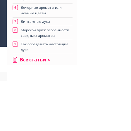
Вечерние ароматы или
6
ночные цветы
Винтажные духи
7
Морской бриз: особенности
8
«водных» ароматов
Как определить настоящие
9
духи
Все статьи