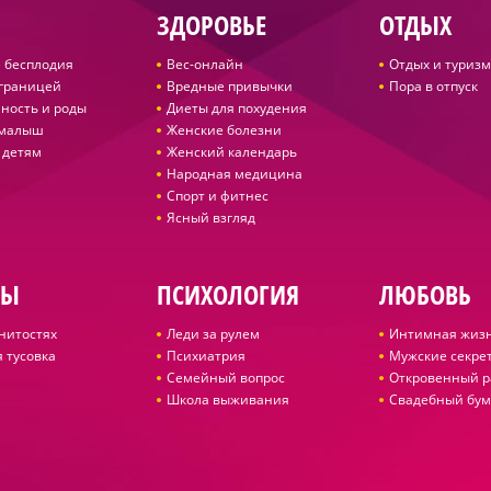
ЗДОРОВЬЕ
ОТДЫХ
 бесплодия
Вес-онлайн
Отдых и туризм
 границей
Вредные привычки
Пора в отпуск
ность и роды
Диеты для похудения
 малыш
Женские болезни
 детям
Женский календарь
Народная медицина
Спорт и фитнес
Ясный взгляд
ДЫ
ПСИХОЛОГИЯ
ЛЮБОВЬ
нитостях
Леди за рулем
Интимная жиз
 тусовка
Психиатрия
Мужские секре
Семейный вопрос
Откровенный р
Школа выживания
Свадебный бум