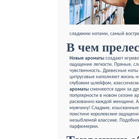
сладкими нотами, самый востре
В чем преле
Новые ароматы
создают игриво
ощущение легкости. Пряные, сл
чувственность. Древесные нот
цитрусовые наполняют жизнь но
глубоким шлейфом, классическ
ароматы
сменяются один за дру
популярности в новом сезоне а
раскованно каждой женщине. Ар
мужчину! Сладкие, изысканные
поистине королевские ощущения
незыблемой классике. Подобн
парфюмерии.