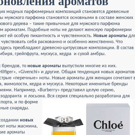
бновления ароматов
щих модных парфюмерных композиций становятся древесные
ы мужского парфюма становятся основными в составе женских
лового дерева – такие привычные для мужского парфюма
им ароматам. Подобные ноты не делают женскую парфюмерии
ают ей особую пикантность и чувственность.
Новые ароматы
дл
увствовать себя раскованно и особенно женственно. Что
 здесь преобладают древесно-цитрусовые композиции. В состав
мбиря, грейпфрута, мускуса, кедра и сухой амбры.
 брендов, то
новые ароматы
выпустили многие из них.
ilfiger», «Givenchi» и другие. Общая тенденция новых ароматов
острые «перечные» ноты. Новые ароматы для женщин сочетают 
, жимолости, кедра и мускуса. Некоторые именитые бренды
иями. Например, «Burberry» представил целую серию,
езодоранта и лосьона.
Вся серия специально разработана для
порта, и по форме
вные снаряды.
 создании
новых
ют ноты жасмина,
ские ароматы