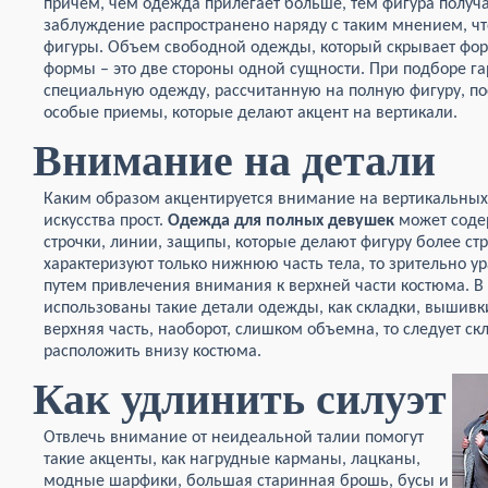
причем, чем одежда прилегает больше, тем фигура получа
заблуждение распространено наряду с таким мнением, чт
фигуры. Объем свободной одежды, который скрывает фор
формы – это две стороны одной сущности. При подборе г
специальную одежду, рассчитанную на полную фигуру, п
особые приемы, которые делают акцент на вертикали.
Внимание на детали
Каким образом акцентируется внимание на вертикальных
искусства прост.
Одежда для полных девушек
может содер
строчки, линии, защипы, которые делают фигуру более с
характеризуют только нижнюю часть тела, то зрительно 
путем привлечения внимания к верхней части костюма. В 
использованы такие детали одежды, как складки, вышивки
верхняя часть, наоборот, слишком объемна, то следует с
расположить внизу костюма.
Как удлинить силуэт
Отвлечь внимание от неидеальной талии помогут
такие акценты, как нагрудные карманы, лацканы,
модные шарфики, большая старинная брошь, бусы и