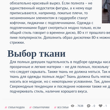
обязательно красивый вырез. Если полнота – не
единственный недостаток фигуры, а к нему еще
приписываются, например, покатые плечи, то
незаменимым элементом в гардеробе станут
кофточки, пиджачки с подплечниками. Одежда с
подплечниками будет смотреться модно только, если
общий стиль говорит о времени диско, 80-х гг прошлого в
пике популярности. Дополнить образ дискотеки 80-х мож
стрижки.
Выбор ткани
Для полных девушек тщательность в подборе одежды каса
прозрачные и легкие материи – не для полных, поскольку
что следует скрывать. Также ткань не должна мяться. Та
ткань для одежды полных леди? Ткань должна быть мягкой
носить все модное, но с некоторыми условиями. Так, дли
Сверхмодные тенденции и последние новинки также не 
подчеркивать стиль, наличие хорошего вкуса.
- 7638
- 0
- 1
//
СТАТЬИ РАЗДЕЛА
//
СТАТЬИ РУБРИКИ
//
ВСЕ СТАТЬИ