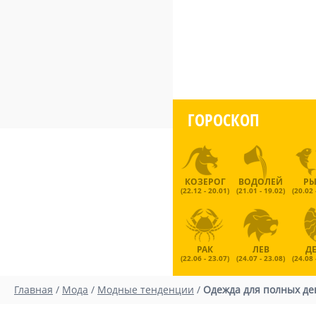
ГОРОСКОП
КОЗЕРОГ
ВОДОЛЕЙ
Р
(22.12 - 20.01)
(21.01 - 19.02)
(20.02 
РАК
ЛЕВ
Д
(22.06 - 23.07)
(24.07 - 23.08)
(24.08 
Главная
/
Мода
/
Модные тенденции
/
Одежда для полных де