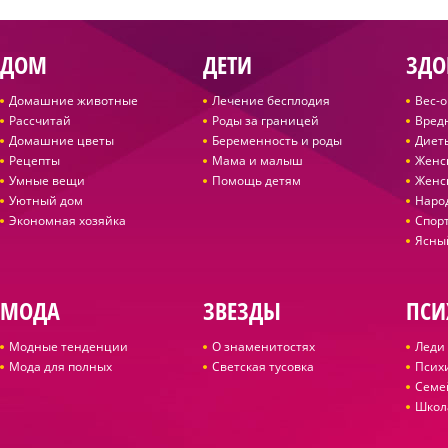
ДОМ
ДЕТИ
ЗДО
Домашние животные
Лечение бесплодия
Вес-
Рассчитай
Роды за границей
Вред
Домашние цветы
Беременность и роды
Диет
Рецепты
Мама и малыш
Женс
Умные вещи
Помощь детям
Женс
Уютный дом
Наро
Экономная хозяйка
Спор
Ясны
МОДА
ЗВЕЗДЫ
ПСИ
Модные тенденции
О знаменитостях
Леди 
Мода для полных
Светская тусовка
Псих
Семе
Школ