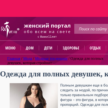
МЕНЮ
ДОМ
ДЕТИ
ЗДОРОВЬЕ
ОТДЫХ
Главная
/
Мода
/
Модные тенденции
/
Одежда для полных
девушек, которая стройнит
Одежда для полных девушек, 
Полным девушкам еще в бол
следить за модой, по причин
только правильным подборо
фигура – это фигура, в кот
пропорций.
Одежда для пол