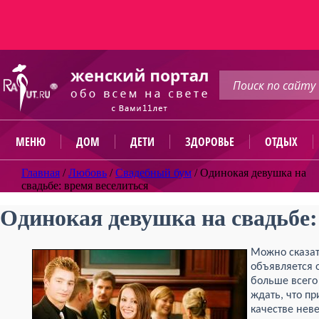
МЕНЮ
ДОМ
ДЕТИ
ЗДОРОВЬЕ
ОТДЫХ
Главная
/
Любовь
/
Свадебный бум
/
Одинокая девушка на
свадьбе: время веселиться
Одинокая девушка на свадьбе:
Можно сказат
объявляется 
больше всего
ждать, что пр
качестве неве