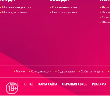
Модные тенденции
О знаменитостях
Леди 
Мода для полных
Светская тусовка
Псих
Семе
Школ
Меню
Консультации
Суд да дело
События и даты
МЕНЮ
О НАС
КАРТА САЙТА
ОБРАТНАЯ СВЯЗЬ
РЕКЛАМА
© 2014
Raut.ru
.