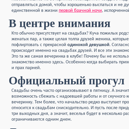
отправляться домой, чтобы хорошенько выспаться и не ду
единственной в жизни
первой брачной ночи
, испорченно
В центре внимания
Кто обычно присутствует на свадьбах? Куча пожилых род
женатых пар, а также целая толпа друзей жениха, которы
пофлиртовать с прекрасной
одинокой девушкой
. Согласн
происходит именно на свадьбах друзей. И все эти знаком
Это та же самая вечеринка в клубе! Почему бы не исполь
знакомство именно здесь. Особенно когда выбирать прих
и прах парней.
Официальный прогул
Свадьбы очень часто организовывают в пятницу. А значит
возможность сбежать с надоевшей работы и от скучного
вечеринку. Тем более, что начальство редко выступает п
относится к свадьбам снисходительно. И пусть после прид
три выходных дня, а значит, веселья будет в несколько р
ограничиваются одним днем.