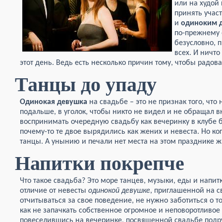
или на худой 
принять участ
и
одиноким 
по-прежнему 
безусловно, 
всех. И ничто
этот день. Ведь есть несколько причин тому, чтобы радов
Танцы до упаду
Одинокая девушка
на свадьбе – это не признак того, что
подальше, в уголок, чтобы никто не видел и не обращал 
воспринимать очередную свадьбу как вечеринку в клубе 
почему-то те двое вырядились как жених и невеста. Но ког
танцы. А унынию и печали нет места на этом празднике ж
Напитки покрепче
Что такое свадьба? Это море танцев, музыки, еды и напитк
отличие от невесты
одинокой девушке
, приглашенной на с
отчитываться за свое поведение, не нужно заботиться о т
как не запачкать собственное огромное и неповоротливое
повеселившись на вечеринке, посвященной свадьбе подру