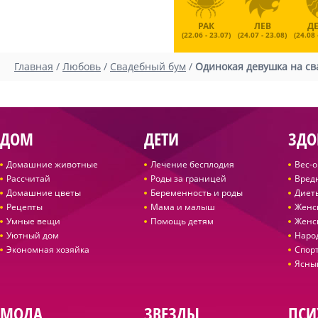
РАК
ЛЕВ
Д
(22.06 - 23.07)
(24.07 - 23.08)
(24.08 
Главная
/
Любовь
/
Свадебный бум
/
Одинокая девушка на св
ДОМ
ДЕТИ
ЗДО
Домашние животные
Лечение бесплодия
Вес-
Рассчитай
Роды за границей
Вред
Домашние цветы
Беременность и роды
Диет
Рецепты
Мама и малыш
Женс
Умные вещи
Помощь детям
Женс
Уютный дом
Наро
Экономная хозяйка
Спор
Ясны
МОДА
ЗВЕЗДЫ
ПСИ