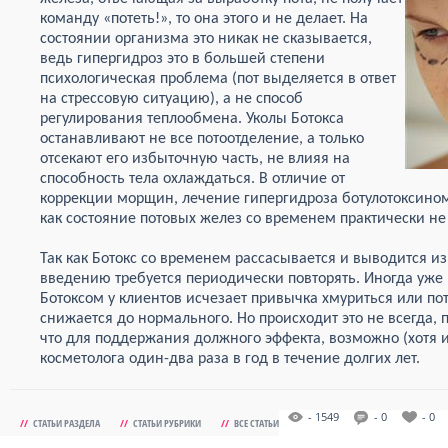
команду «потеть!», то она этого и не делает. На
состоянии организма это никак не сказывается,
ведь гипергидроз это в большей степени
психологическая проблема (пот выделяется в ответ
на стрессовую ситуацию), а не способ
регулирования теплообмена. Уколы Ботокса
останавливают не все потоотделение, а только
отсекают его избыточную часть, не влияя на
способность тела охлаждаться. В отличие от
коррекции морщин, лечение гипергидроза ботулотоксином
как состояние потовых желез со временем практически не
Так как Ботокс со временем рассасывается и выводится из
введению требуется периодически повторять. Иногда уже 
Ботоксом у клиентов исчезает привычка хмуриться или п
снижается до нормального. Но происходит это не всегда, 
что для поддержания должного эффекта, возможно (хотя и
косметолога один-два раза в год в течение долгих лет.
- 1549
- 0
- 0
//
СТАТЬИ РАЗДЕЛА
//
СТАТЬИ РУБРИКИ
//
ВСЕ СТАТЬИ