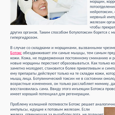
морщин, корр
потоотделения
нейротоксин,
нервный импу
железам орган
чтобы прекра
других органов. Таким способом ботулотоксин борется 
гипергидрозом.
В случае со складками и морщинами, вызванными чрез
Ботокс
обездвиживает эти самые мышцы, тем самым пр
кожи. Кожа, не подверженная постоянному сминанию и р
новые морщины перестают образовываться. Как только ко
заметно молодеет, становится более приветливым и симп
ему препараты действуют только на те складки кожи, кот
мышц лица. Ботулинический токсин не в состоянии омоло
возрастные изменения, он только расслабляет мимику, да
восстановилась сама. Ввиду этого инъекции Ботокса про
имеет хороший потенциал для регенерации.
Проблему излишней потливости Ботокс решает аналогично
импульсы, идущие к потовым железам. Если
железа, отвечающая за выработку пота, не получает