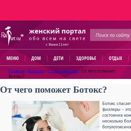
МЕНЮ
ДОМ
ДЕТИ
ЗДОРОВЬЕ
ОТДЫХ
Главная
/
Красота
/
Салон красоты
/
От чего поможет
Ботокс?
От чего поможет Ботокс?
Ботокс спасае
филлеры – эт
состояния кож
несколько бо
ботулотоксин