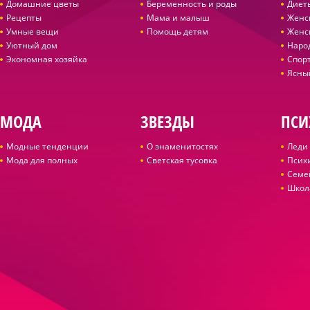
Домашние цветы
Беременность и роды
Диет
Рецепты
Мама и малыш
Женс
Умные вещи
Помощь детям
Женс
Уютный дом
Наро
Экономная хозяйка
Спор
Ясны
МОДА
ЗВЕЗДЫ
ПСИ
Модные тенденции
О знаменитостях
Леди 
Мода для полных
Светская тусовка
Псих
Семе
Школ