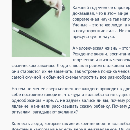
Каждый год ученые опровер
доказывая, что в этом мире
современная наука так неп
Ученые – это те же люди, а
в потусторонние силы. Не ст
присутствует в науки.
А человеческая жизнь – это
Рождение жизни, воспитани
творчество и жизнь человек
физическим законам. Люди сплошь и рядом сталкиваютс
они стараются их не замечать. Так устроена психика чело
самой скучной и обычной схемы упростить все разнообр
Но тем не менее сверхъественное каждого приводит в дро
себе постоянно говорить, что чуда и волшебства не сущест
однообразном мире. А, не задумывались ли вы, почему р
явление, начинали рассказывать сказку ребенку. Почему 
ритуалам, загадывают желания?
Хотя есть люди, которые так же искренне верят в волшебс
Все-таки в каждом из нас есть вера в неизведанное. Ощущ