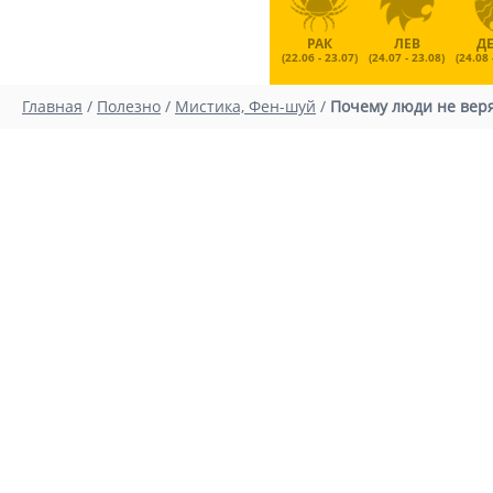
РАК
ЛЕВ
Д
(22.06 - 23.07)
(24.07 - 23.08)
(24.08 
Главная
/
Полезно
/
Мистика, Фен-шуй
/
Почему люди не веря