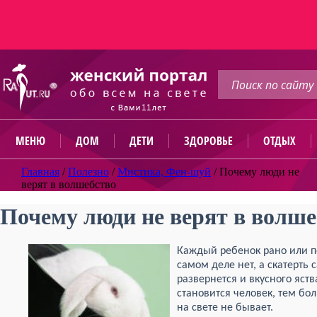
МЕНЮ
ДОМ
ДЕТИ
ЗДОРОВЬЕ
ОТДЫХ
Главная
/
Полезно
/
Мистика, Фен-шуй
/
Почему люди не
верят в волшебство
Почему люди не верят в волше
Каждый ребенок рано или по
самом деле нет, а скатерть
развернется и вкусного яств
становится человек, тем бо
на свете не бывает.