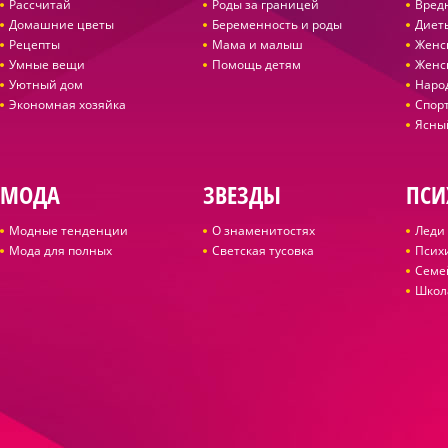
Рассчитай
Роды за границей
Вред
Домашние цветы
Беременность и роды
Диет
Рецепты
Мама и малыш
Женс
Умные вещи
Помощь детям
Женс
Уютный дом
Наро
Экономная хозяйка
Спор
Ясны
МОДА
ЗВЕЗДЫ
ПСИ
Модные тенденции
О знаменитостях
Леди 
Мода для полных
Светская тусовка
Псих
Семе
Школ