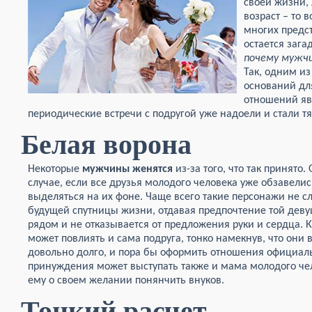
своей жизни, 
возраст – то 
многих предс
остается зага
почему мужч
Так, одним и
оснований дл
отношений яв
периодические встречи с подругой уже надоели и стали т
Белая ворона
Некоторые
мужчины женятся
из-за того, что так принято
случае, если все друзья молодого человека уже обзавелис
выделяться на их фоне. Чаще всего такие персонажи не с
будущей спутницы жизни, отдавая предпочтение той девуш
рядом и не отказывается от предложения руки и сердца. 
может повлиять и сама подруга, тонко намекнув, что они 
довольно долго, и пора бы оформить отношения официал
принуждения может выступать также и мама молодого че
ему о своем желании понянчить внуков.
Тонкий расчет