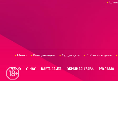
Школ
Меню
Консультации
Суд да дело
События и даты
МЕНЮ
О НАС
КАРТА САЙТА
ОБРАТНАЯ СВЯЗЬ
РЕКЛАМА
© 2014
Raut.ru
.