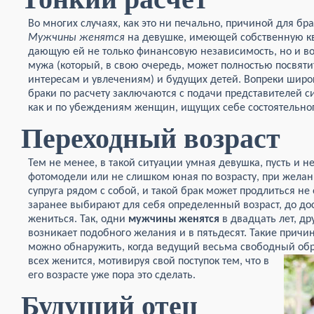
Во многих случаях, как это ни печально, причиной для бр
Мужчины женятся
на девушке, имеющей собственную кв
дающую ей не только финансовую независимость, но и в
мужа (который, в свою очередь, может полностью посвят
интересам и увлечениям) и будущих детей. Вопреки широ
браки по расчету заключаются с подачи представителей с
как и по убеждениям женщин, ищущих себе состоятельног
Переходный возраст
Тем не менее, в такой ситуации умная девушка, пусть и
фотомодели или не слишком юная по возрасту, при желан
супруга рядом с собой, и такой брак может продлиться н
заранее выбирают для себя определенный возраст, до д
жениться. Так, одни
мужчины женятся
в двадцать лет, дру
возникает подобного желания и в пятьдесят. Такие причи
можно обнаружить, когда ведущий весьма свободный об
всех женится,
мотивируя свой поступок тем, что в
его возрасте уже пора это сделать.
Будущий отец