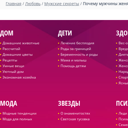
Главная
/
Любовь
/
Мужские секреты
/
Почему мужчины женятс
ДОМ
ДЕТИ
ЗДО
Домашние животные
Лечение бесплодия
Вес-
Рассчитай
Роды за границей
Вред
Домашние цветы
Беременность и роды
Диет
Рецепты
Мама и малыш
Женс
Умные вещи
Помощь детям
Женс
Уютный дом
Наро
Экономная хозяйка
Спор
Ясны
МОДА
ЗВЕЗДЫ
ПСИ
Модные тенденции
О знаменитостях
Леди 
Мода для полных
Светская тусовка
Псих
Семе