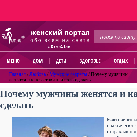
МЕНЮ
ДОМ
ДЕТИ
ЗДОРОВЬЕ
ОТДЫХ
Главная
/
Любовь
/
Мужские секреты
/
Почему мужчины
женятся и как заставить их это сделать
Почему мужчины женятся и как
сделать
Если причины
практически 
отправляются 