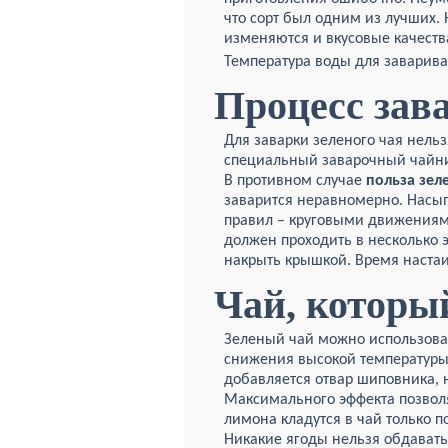
что сорт был одним из лучших. 
изменяются и вкусовые качества
Температура воды для заварива
Процесс зав
Для заварки зеленого чая нельз
специальный заварочный чайни
В противном случае
польза зел
заварится неравномерно. Насы
правил – круговыми движениями
должен проходить в несколько э
накрыть крышкой. Время наста
Чай, которы
Зеленый чай можно использоват
снижения высокой температуры.
добавляется отвар шиповника, 
Максимального эффекта позволя
лимона кладутся в чай только по
Никакие ягоды нельзя обдавать