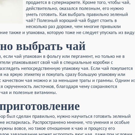
продается в супермаркете. Кроме того, чтобы чай,
действительно, оказался полезным, его нужно
уметь готовить. Как выбрать правильно зеленый
чай? Полезный хороший чай будет стоить в
несколько раз дороже, чем многие привыкли
ние также и упаковка, которую тоже не следует упускать из виду
но выбрать чай
, если чай упакован в фольгу или пергамент, но только не в
тели упаковывают свой чай в специальные коробки с
азглядеть непосредственную упаковку чая. Если чай покупается
ся на яркую этикетку и покупать сразу большую упаковку или
с качеством чая можно и за меньшие траты и граммы. Одним и
ся скрученность листочков, благодаря чему сохраняются
 чая и полезные витамины.
приготовление
бор был сделан правильно, нужно научиться готовить зеленый
не испарилась. Распространено мнение, что умения и особые
нужны вовсе, но такое отношение к чаю и процессу его
лое заваривание может испортить вкус чая, даже при условии,