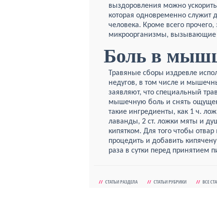
выздоровления можно ускорить
которая одновременно служит 
человека. Кроме всего прочего,
микроорганизмы, вызывающие г
Боль в мыш
Травяные сборы издревле испо
недугов, в том числе и мышечн
заявляют, что специальный тра
мышечную боль и снять ощущен
такие ингредиенты, как 1 ч. ло
лаванды, 2 ст. ложки мяты и д
кипятком. Для того чтобы отвар 
процедить и добавить кипячену
раза в сутки перед принятием 
//
СТАТЬИ РАЗДЕЛА
//
СТАТЬИ РУБРИКИ
//
ВСЕ СТ