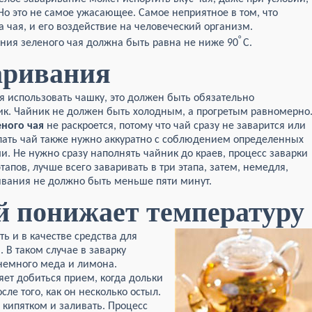
Но это не самое ужасающее. Самое неприятное в том, что
 чая, и его воздействие на человеческий организм.
°
ния зеленого чая должна быть равна не ниже 90
С.
аривания
я использовать чашку, это должен быть обязательно
к. Чайник не должен быть холодным, а прогретым равномерно
еного чая
не раскроется, потому что чай сразу не заварится или
пать чай также нужно аккуратно с соблюдением определенных
. Не нужно сразу наполнять чайник до краев, процесс заварки
тапов, лучше всего заваривать в три этапа, затем, немедля,
ивания не должно быть меньше пяти минут.
й понижает температуру
ь и в качестве средства для
 В таком случае в заварку
немного меда и лимона.
ет добиться прием, когда дольки
сле того, как он несколько остыл.
 кипятком и заливать. Процесс