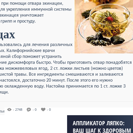
 при помощи отвара эхинацеи,
для укрепления иммунной системы
 эхинацея уничтожает
рипп и простуду.
цах
льзовались для лечения различных
ых. Калифорнийские врачи
вяной сбор поможет устранить
ие дискомфорта быстро. Чтобы приготовить отвар понадобятся
жка можжевеловых ягод, 2 ст. ложки листьев (можно цветов)
ушистой травы. Все ингредиенты смешиваются и заливаются
настоялся, достаточно 20 минут. После этого его нужно
ю охлажденную воду. Настойка принимается по 1 ст. ложке 3
пищи.
- 2748
- 0
- 0
АТЬИ
АППЛИКАТОР ЛЯПКО:
ВАШ ШАГ К ЗДОРОВЫМ