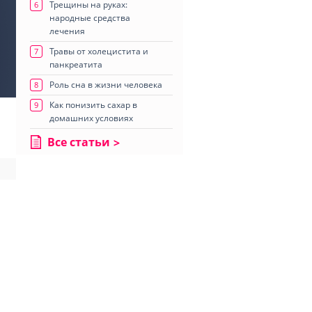
Трещины на руках:
6
народные средства
лечения
Травы от холецистита и
7
панкреатита
Роль сна в жизни человека
8
Как понизить сахар в
9
домашних условиях
Все статьи