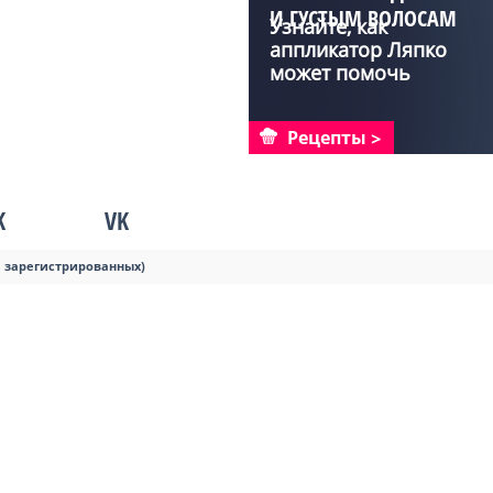
И ГУСТЫМ ВОЛОСАМ
Узнайте, как
аппликатор Ляпко
может помочь
укрепить и улучши...
Рецепты
K
VK
я зарегистрированных)