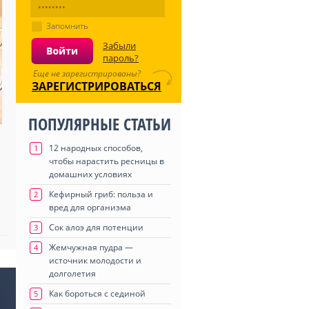
Запомнить
Забыли
пароль?
Еще не зарегистрированы?
ЗАРЕГИСТРИРОВАТЬСЯ
ПОПУЛЯРНЫЕ СТАТЬИ
12 народных способов,
1
чтобы нарастить ресницы в
домашних условиях
Кефирный гриб: польза и
2
вред для организма
Сок алоэ для потенции
3
Жемчужная пудра —
4
источник молодости и
долголетия
Как бороться с сединой
5