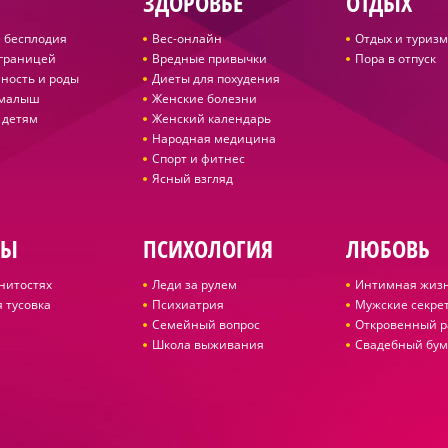
ЗДОРОВЬЕ
ОТДЫХ
 бесплодия
Вес-онлайн
Отдых и туризм
 границей
Вредные привычки
Пора в отпуск
ность и роды
Диеты для похудения
 малыш
Женские болезни
 детям
Женский календарь
Народная медицина
Спорт и фитнес
Ясный взгляд
ДЫ
ПСИХОЛОГИЯ
ЛЮБОВЬ
нитостях
Леди за рулем
Интимная жиз
 тусовка
Психиатрия
Мужские секре
Семейный вопрос
Откровенный р
Школа выживания
Свадебный бум