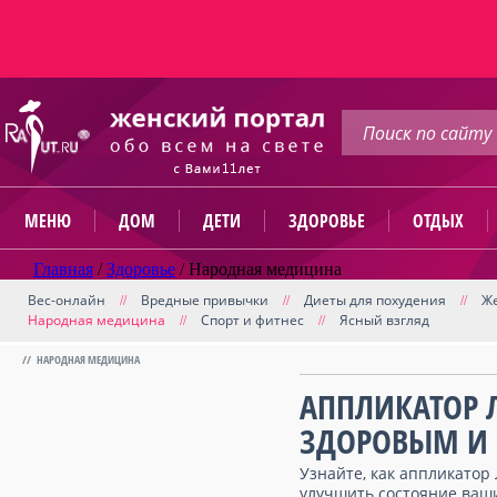
МЕНЮ
ДОМ
ДЕТИ
ЗДОРОВЬЕ
ОТДЫХ
Главная
/
Здоровье
/
Народная медицина
Вес-онлайн
Вредные привычки
Диеты для похудения
Же
//
//
//
Народная медицина
Спорт и фитнес
Ясный взгляд
//
//
// НАРОДНАЯ МЕДИЦИНА
АППЛИКАТОР 
ЗДОРОВЫМ И
Узнайте, как аппликатор
улучшить состояние ваших