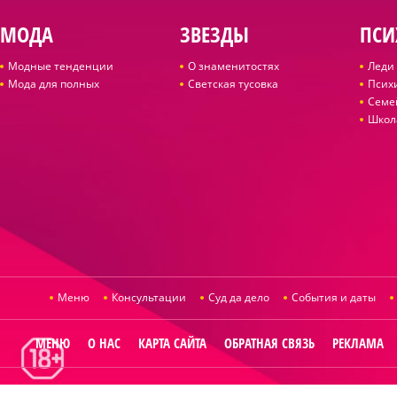
МОДА
ЗВЕЗДЫ
ПСИ
Модные тенденции
О знаменитостях
Леди 
Мода для полных
Светская тусовка
Псих
Семе
Школ
Меню
Консультации
Суд да дело
События и даты
МЕНЮ
О НАС
КАРТА САЙТА
ОБРАТНАЯ СВЯЗЬ
РЕКЛАМА
© 2014
Raut.ru
.