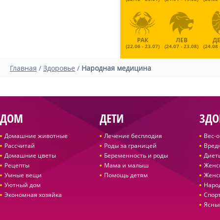
РАК
ЛЕВ
Д
(22.06 - 23.07)
(24.07 - 23.08)
(24.08 
Главная
/
Здоровье
/
Народная медицина
ДОМ
ДЕТИ
ЗДО
Домашние животные
Лечение бесплодия
Вес-
Рассчитай
Роды за границей
Вред
Домашние цветы
Беременность и роды
Диет
Рецепты
Мама и малыш
Женс
Умные вещи
Помощь детям
Женс
Уютный дом
Наро
Экономная хозяйка
Спор
Ясны