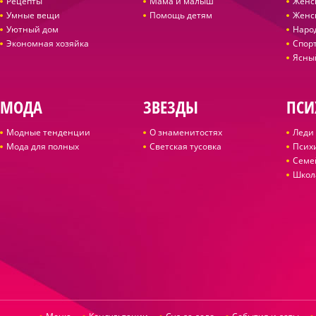
Рецепты
Мама и малыш
Женс
Умные вещи
Помощь детям
Женс
Уютный дом
Наро
Экономная хозяйка
Спор
Ясны
МОДА
ЗВЕЗДЫ
ПСИ
Модные тенденции
О знаменитостях
Леди 
Мода для полных
Светская тусовка
Псих
Семе
Школ