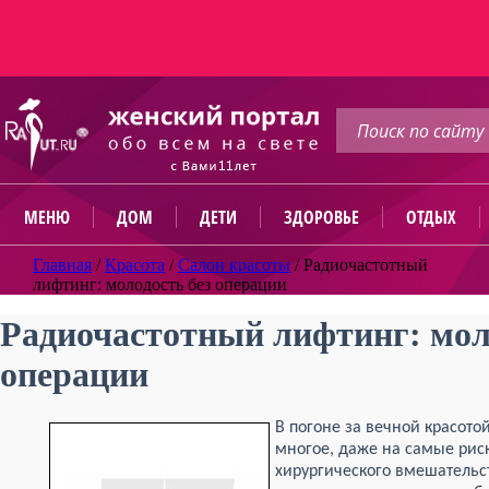
МЕНЮ
ДОМ
ДЕТИ
ЗДОРОВЬЕ
ОТДЫХ
Главная
/
Красота
/
Салон красоты
/
Радиочастотный
лифтинг: молодость без операции
Радиочастотный лифтинг: мол
операции
В погоне за вечной красот
многое, даже на самые рис
хирургического вмешательс