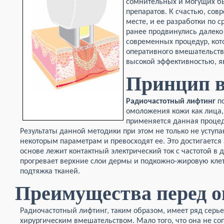
сомнительных и могущих б
препаратов. К счастью, сов
месте, и ее разработки по
ранее продвинулись далеко
современных процедур, кот
оперативного вмешательства
высокой эффективностью, я
Принцип в
Радиочастотный лифтинг
по
омоложения кожи как лица, т
применяется данная процед
Результаты данной методики при этом не только не уступа
некоторым параметрам и превосходят ее. Это достигается 
основе лежит контактный электрический ток с частотой в 
прогревает верхние слои дермы и подкожно-жировую клет
подтяжка тканей.
Преимущества перед о
Радиочастотный лифтинг, таким образом, имеет ряд серь
хирургическим вмешательством. Мало того, что она не 