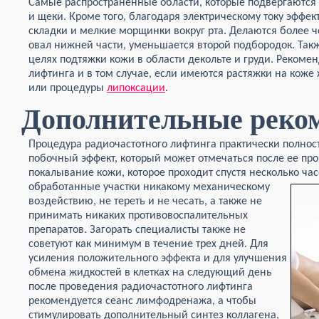
Самые распространенные области, которые подвергаются т
и щеки. Кроме того, благодаря электрическому току эффе
складки и мелкие морщинки вокруг рта. Делаются более ч
овал нижней части, уменьшается второй подбородок. Так
целях подтяжки кожи в области декольте и груди. Рекоме
лифтинга и в том случае, если имеются растяжки на коже
или процедуры
липоксации
.
Дополнительные реко
Процедура радиочастотного лифтинга практически полнос
побочный эффект, который может отмечаться после ее про
покалывание кожи, которое проходит спустя несколько час
обработанные
участки никакому механическому
воздействию, не тереть и не чесать, а также не
принимать никаких противовоспалительных
препаратов. Загорать специалисты также не
советуют как минимум в течение трех дней. Для
усиления положительного эффекта и для улучшения
обмена жидкостей в клетках на следующий день
после проведения радиочастотного лифтинга
рекомендуется сеанс лимфодренажа, а чтобы
стимулировать дополнительный синтез коллагена,