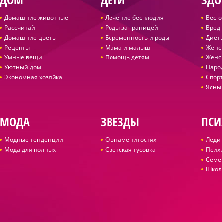
Домашние животные
Лечение бесплодия
Вес-
Рассчитай
Роды за границей
Вред
Домашние цветы
Беременность и роды
Диет
Рецепты
Мама и малыш
Женс
Умные вещи
Помощь детям
Женс
Уютный дом
Наро
Экономная хозяйка
Спор
Ясны
МОДА
ЗВЕЗДЫ
ПСИ
Модные тенденции
О знаменитостях
Леди 
Мода для полных
Светская тусовка
Псих
Семе
Школ