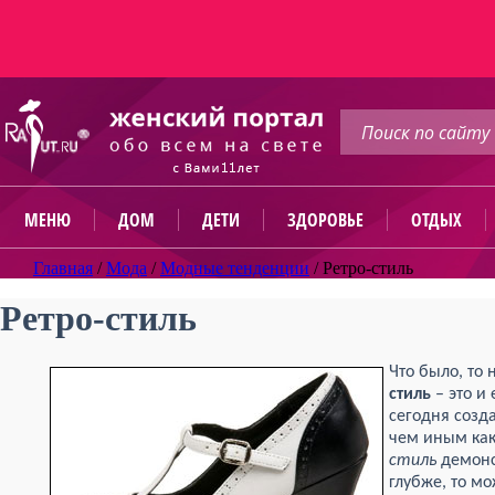
МЕНЮ
ДОМ
ДЕТИ
ЗДОРОВЬЕ
ОТДЫХ
Главная
/
Мода
/
Модные тенденции
/
Ретро-стиль
Ретро-стиль
Что было, то 
стиль
– это и 
сегодня созд
чем иным ка
стиль
демонс
глубже, то м