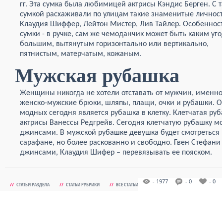
гг. Эта сумка была любимицей актрисы Кэндис Берген. С 
сумкой расхаживали по улицам такие знаменитые личност
Клаудия Шиффер, Лейтон Мистер, Лив Тайлер. Особенност
сумки - в ручке, сам же чемоданчик может быть каким уго
большим, вытянутым горизонтально или вертикально,
пятнистым, матерчатым, кожаным.
Мужская рубашка
Женщины никогда не хотели отставать от мужчин, именн
женско-мужские брюки, шляпы, плащи, очки и рубашки. 
модных сегодня является рубашка в клетку. Клетчатая р
актрисы Ванессы Редгрейв. Сегодня клетчатую рубашку м
джинсами. В мужской рубашке девушка будет смотреться 
сарафане, но более раскованно и свободно. Гвен Стефани
джинсами, Клаудия Шифер – перевязывать ее пояском.
- 1977
- 0
- 0
//
СТАТЬИ РАЗДЕЛА
//
СТАТЬИ РУБРИКИ
//
ВСЕ СТАТЬИ