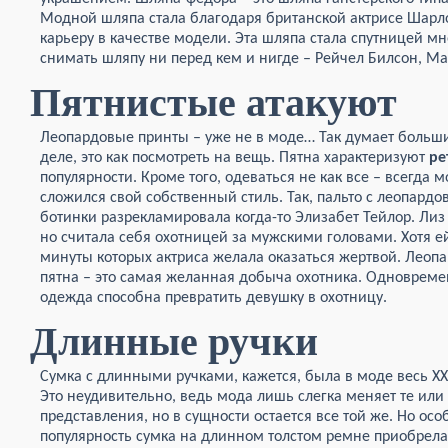
Модной шляпа стала благодаря британской актрисе Шарло
карьеру в качестве модели. Эта шляпа стала спутницей мн
снимать шляпу ни перед кем и нигде – Рейчел Билсон, Ма
Пятнистые атакуют
Леопардовые принты – уже не в моде… Так думает больш
деле, это как посмотреть на вещь. Пятна характеризуют
ре
популярности. Кроме того, одеваться не как все – всегда мо
сложился свой собственный стиль. Так, пальто с леопард
ботинки разрекламировала когда-то Элизабет Тейлор. Лиз
но считала себя охотницей за мужскими головами. Хотя 
минуты которых актриса желала оказаться жертвой. Леоп
пятна – это самая желанная добыча охотника. Одноврем
одежда способна превратить девушку в охотницу.
Длинные ручки
Сумка с длинными ручками, кажется, была в моде весь XX
Это неудивительно, ведь мода лишь слегка меняет те или
представления, но в сущности остается все той же. Но ос
популярность сумка на длинном толстом ремне приобрела 