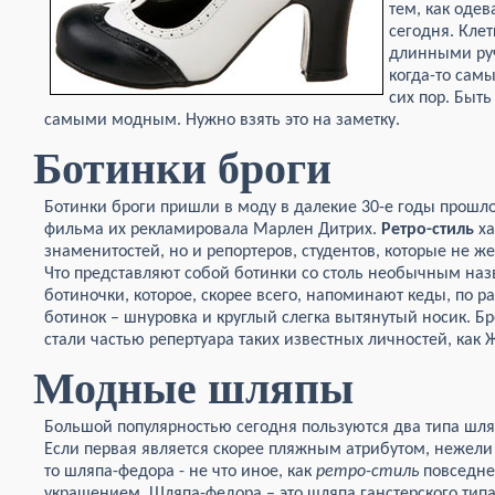
тем, как одев
сегодня. Клет
длинными руч
когда-то сам
сих пор. Быть
самыми модным. Нужно взять это на заметку.
Ботинки броги
Ботинки броги пришли в моду в далекие 30-е годы прошло
фильма их рекламировала Марлен Дитрих.
Ретро-стиль
ха
знаменитостей, но и репортеров, студентов, которые не же
Что представляют собой ботинки со столь необычным наз
ботиночки, которое, скорее всего, напоминают кеды, по 
ботинок – шнуровка и круглый слегка вытянутый носик. Б
стали частью репертуара таких известных личностей, как 
Модные шляпы
Большой популярностью сегодня пользуются два типа шл
Если первая является скорее пляжным атрибутом, нежели
то шляпа-федора - не что иное, как
ретро-стиль
повседне
украшением. Шляпа-федора – это шляпа ганстерского тип