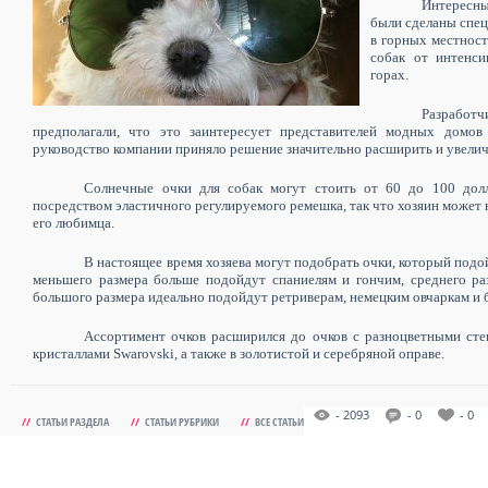
Интересны
были сделаны спец
в горных местност
собак от интенси
горах.
Разработч
предполагали, что это заинтересует представителей модных домов 
руководство компании приняло решение значительно расширить и увелич
Солнечные очки для собак могут стоить от 60 до 100 дол
посредством эластичного регулируемого ремешка, так что хозяин может н
его любимца.
В настоящее время хозяева могут подобрать очки, который под
меньшего размера больше подойдут спаниелям и гончим, среднего ра
большого размера идеально подойдут ретриверам, немецким овчаркам и 
Ассортимент очков расширился до очков с разноцветными ст
кристаллами Swarovski, а также в золотистой и серебряной оправе.
- 2093
- 0
- 0
//
СТАТЬИ РАЗДЕЛА
//
СТАТЬИ РУБРИКИ
//
ВСЕ СТАТЬИ