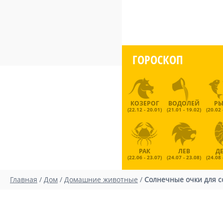
ГОРОСКОП
КОЗЕРОГ
ВОДОЛЕЙ
Р
(22.12 - 20.01)
(21.01 - 19.02)
(20.02 
РАК
ЛЕВ
Д
(22.06 - 23.07)
(24.07 - 23.08)
(24.08 
Главная
/
Дом
/
Домашние животные
/
Солнечные очки для с