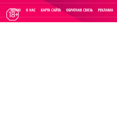
МЕНЮ
О НАС
КАРТА САЙТА
ОБРАТНАЯ СВЯЗЬ
РЕКЛАМА
© 2014
Raut.ru
.