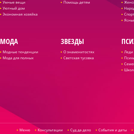
Умные вещи
Помощь детям
Женс
Уютный дом
Наро
Экономная хозяйка
Спор
Ясны
МОДА
ЗВЕЗДЫ
ПСИ
Модные тенденции
О знаменитостях
Леди 
Мода для полных
Светская тусовка
Псих
Семе
Школ
Меню
Консультации
Суд да дело
События и даты