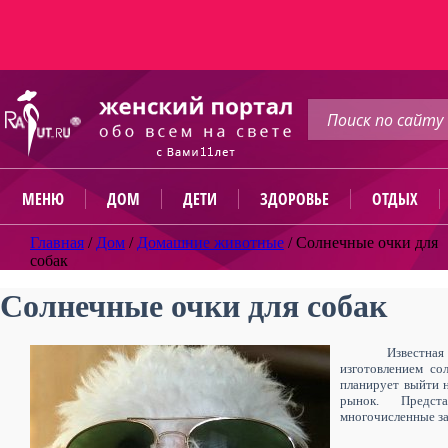
МЕНЮ
ДОМ
ДЕТИ
ЗДОРОВЬЕ
ОТДЫХ
Главная
/
Дом
/
Домашние животные
/
Солнечные очки для
собак
Солнечные очки для собак
Известная
изготовлением со
планирует выйти н
рынок. Предст
многочисленные за