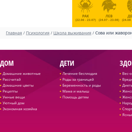
РАК
ЛЕВ
Д
(22.06 - 23.07)
(24.07 - 23.08)
(24.08 
Главная
/
Психология
/
Школа выживания
/
Сова или жаворон
ДОМ
ДЕТИ
ЗДО
Домашние животные
Лечение бесплодия
Вес-
Рассчитай
Роды за границей
Вред
Домашние цветы
Беременность и роды
Диет
Рецепты
Мама и малыш
Женс
Умные вещи
Помощь детям
Женс
Уютный дом
Наро
Экономная хозяйка
Спор
Ясны