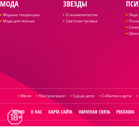
МОДА
ЗВЕЗДЫ
ПСИ
Модные тенденции
О знаменитостях
Леди 
Мода для полных
Светская тусовка
Псих
Семе
Школ
Меню
Консультации
Суд да дело
События и даты
МЕНЮ
О НАС
КАРТА САЙТА
ОБРАТНАЯ СВЯЗЬ
РЕКЛАМА
© 2014
Raut.ru
.