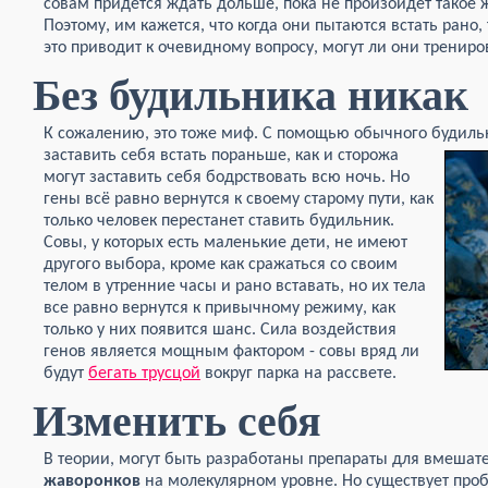
совам придется ждать дольше, пока не произойдёт такое
Поэтому, им кажется, что когда они пытаются встать рано,
это приводит к очевидному вопросу, могут ли они трениро
Без будильника никак
К сожалению, это тоже миф. С помощью обычного будиль
заставить
себя встать пораньше, как и сторожа
могут заставить себя бодрствовать всю ночь. Но
гены всё равно вернутся к своему старому пути, как
только человек перестанет ставить будильник.
Совы, у которых есть маленькие дети, не имеют
другого выбора, кроме как сражаться со своим
телом в утренние часы и рано вставать, но их тела
все равно вернутся к привычному режиму, как
только у них появится шанс. Сила воздействия
генов является мощным фактором - совы вряд ли
будут
бегать трусцой
вокруг парка на рассвете.
Изменить себя
В теории, могут быть разработаны препараты для вмешат
жаворонков
на молекулярном уровне. Но существует пробл