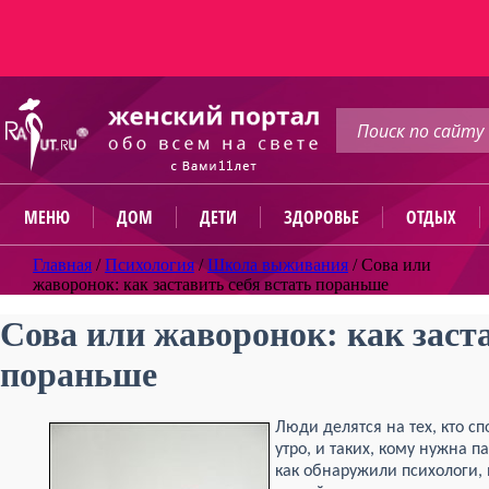
МЕНЮ
ДОМ
ДЕТИ
ЗДОРОВЬЕ
ОТДЫХ
Главная
/
Психология
/
Школа выживания
/
Сова или
жаворонок: как заставить себя встать пораньше
Сова или жаворонок: как заста
пораньше
Люди делятся на тех, кто с
утро, и таких, кому нужна п
как обнаружили психологи, н