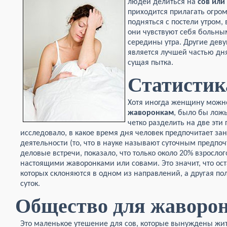
людей делиться на
сов или
приходится прилагать огром
подняться с постели утром
они чувствуют себя больны
середины утра. Другие деву
является лучшей частью дня
сущая пытка.
Статистик
Хотя иногда женщину можно
жаворонкам
, было бы лож
четко разделить на две эти
исследовало, в какое время дня человек предпочитает з
деятельности (то, что в науке называют суточным предпо
деловые встречи, показало, что только около 20% взросло
настоящими жаворонками или совами. Это значит, что ос
которых склоняются в одном из направлений, а другая по
суток.
Общество для жаворо
Это маленькое утешение для сов, которые вынуждены жит