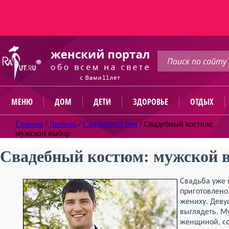
МЕНЮ
ДОМ
ДЕТИ
ЗДОРОВЬЕ
ОТДЫХ
Главная
/
Любовь
/
Свадебный бум
/
Свадебный костюм:
мужской выбор
Свадебный костюм: мужской 
Свадьба уже н
приготовлено
жениху. Девуш
выглядеть. М
женщиной, со