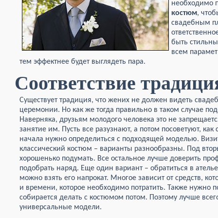
необходимо 
костюм
, что
свадебным пл
ответственно
быть стильны
всем параметр
тем эффектнее будет выглядеть пара.
Соответствие традици
Существует традиция, что жених не должен видеть свадеб
церемонии. Но как же тогда правильно в таком случае по
Наверняка, друзьям молодого человека это не запрещаетс
занятие им. Пусть все разузнают, а потом посоветуют, ка
начала нужно определиться с подходящей моделью. Визит
классический костюм – варианты разнообразны. Под вторы
хорошенько подумать. Все остальное лучше доверить про
подобрать наряд. Еще один вариант – обратиться в ателье
можно взять его напрокат. Многое зависит от средств, ко
и времени, которое необходимо потратить. Также нужно п
собирается делать с костюмом потом. Поэтому лучше всег
универсальные модели.