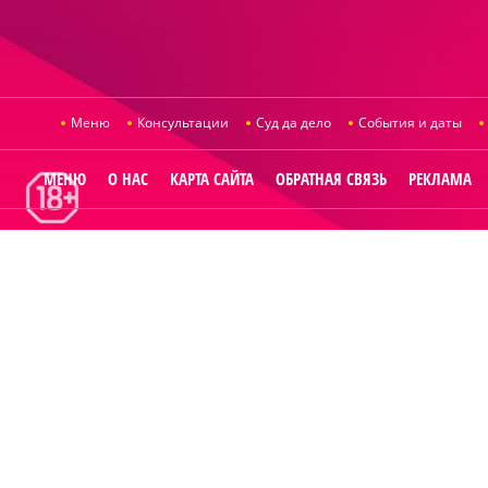
Меню
Консультации
Суд да дело
События и даты
МЕНЮ
О НАС
КАРТА САЙТА
ОБРАТНАЯ СВЯЗЬ
РЕКЛАМА
© 2014
Raut.ru
.