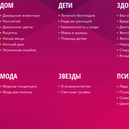
ДОМ
ДЕТИ
ЗДО
Домашние животные
Лечение бесплодия
Вес-
Рассчитай
Роды за границей
Вред
Домашние цветы
Беременность и роды
Диет
Рецепты
Мама и малыш
Женс
Умные вещи
Помощь детям
Женс
Уютный дом
Наро
Экономная хозяйка
Спор
Ясны
МОДА
ЗВЕЗДЫ
ПСИ
Модные тенденции
О знаменитостях
Леди 
Мода для полных
Светская тусовка
Псих
Семе
Школ