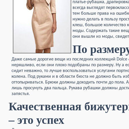
платье-рубашка, драпировк
всегда выглядят первокласс
тем больше права на ошибку.
нужно делать в пользу прост
клеш, большое количество 
моды. Содержать такие вещи
они вышли из моды, свидете
По размер
Даже самые дорогие вещи из последних коллекций Dolce 
неряшливо, если они плохо подобраны по размеру. Ну а е
сидит неважно, то лучше воспользоваться услугами портн
колена. Под руками и в области бюста не должно быть и
оттопыриваться. Брюки должны доходить почти до пола. А
лишь просунуть два пальца. Рукава рубашки должны
дост
запястья.
Качественная бижуте
– это успех