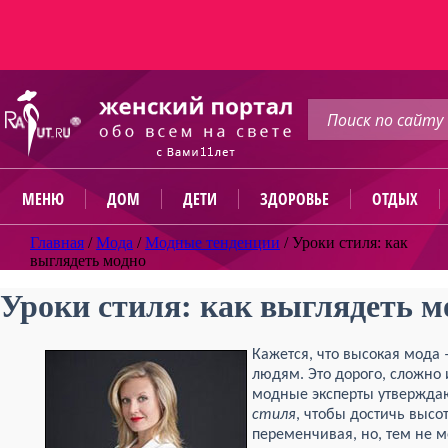
МЕНЮ
ДОМ
ДЕТИ
ЗДОРОВЬЕ
ОТДЫХ
Главная
/
Мода
/
Модные тенденции
/
Уроки стиля: как
выглядеть модно
Уроки стиля: как выглядеть м
Кажется, что высокая мода 
людям. Это дорого, сложно
модные эксперты утверждаю
стиля
, чтобы достичь высо
переменчивая, но, тем не м