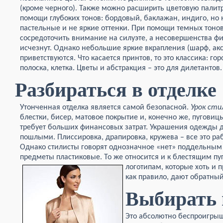
(кроме черного). Также можно расширить цветовую палит
помощи глубоких тонов: бордовый, баклажан, индиго, но 
пастельные и не яркие оттенки. При помощи темных тоно
сосредоточить внимание на силуэте, а несовершенства ф
исчезнут. Однако небольшие яркие вкрапления (шарф, ак
приветствуются. Что касается принтов, то это классика: гор
полоска, клетка. Цветы и абстракция – это для дилетантов.
Разбираться в отделке
Утонченная отделка является самой безопасной.
Урок сти
блестки, бисер, матовое покрытие и, конечно же, пуговицы
требует больших финансовых затрат. Украшения одежды 
пошлыми. Плиссировка, драпировка, кружева – все это раб
Однако стилисты говорят однозначное «нет» поддельным 
предметы пластиковые. То же относится и к блестящим п
логотипам, которые хоть и
как правило, дают обратный
Выбирать 
Это абсолютно беспроигры