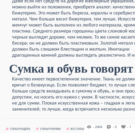
Даже если нет средств на дорогие ювелирные украшения,
можно выйти из положения, приобретя аналог: качествен
бижутерию. Это может быть бирюза, кораллы и серебрис
металл. Чем больше весит бижутерия, тем лучше. Искусс
жемчуг может быть выполнен из любого материала, кром
пластика. Среднего размера горошины цвета слоновой ко
черные выглядят дороже, чем мелкие. То же самое касает
бисера: он не должен быть пластиковым. Золотой металл 
должен быть слишком блестящим и желтым. Имитации
драгоценных камней должны выглядеть реалистично. И ни
Сумка и обувь говорят
Качество имеет первостепенное значение. Ткань не должн
кричат о безвкусице. Если позволяет бюджет, то лучше сл
больше средств вкладывать в сумочку и обувь, и они про
допустим, но носить его нужно с умом. В частности, искус
не для сумки. Плохая искусственная кожа – гладкая и легк
заменителей, то лучше, когда встречается несколько разн
- 2404
- 0
- 1
//
СТАТЬИ РАЗДЕЛА
//
СТАТЬИ РУБРИКИ
//
ВСЕ СТАТЬИ