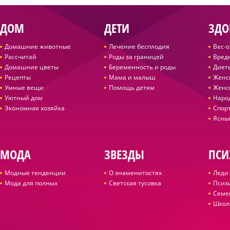
ДОМ
ДЕТИ
ЗДО
Домашние животные
Лечение бесплодия
Вес-
Рассчитай
Роды за границей
Вред
Домашние цветы
Беременность и роды
Диет
Рецепты
Мама и малыш
Женс
Умные вещи
Помощь детям
Женс
Уютный дом
Наро
Экономная хозяйка
Спор
Ясны
МОДА
ЗВЕЗДЫ
ПСИ
Модные тенденции
О знаменитостях
Леди 
Мода для полных
Светская тусовка
Псих
Семе
Школ