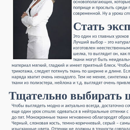
основополагающих, которые
поприще и прослыть среди 
современной. Ну а
уроки с
Стать экс
Это один из главных
уроков
Лучший выбор – это натура
изготовлен неестественным п
шелка, то выглядит он, как
ткани могут быть неидеаль
материал мягкий, гладкий и имеет приятный блеск. Чтобы
трикотажа, следует потянуть ткань по ширине и длине. Если
наряда хватит очень ненадолго. Тем не менее, синтетика
ткани из полиэстера, нейлона и т.д. выглядят очень привл
Тщательно выбирать 
Чтобы выглядеть модно и актуально всегда, достаточно с
еще один
урок стиля
: одеваться в нейтральные оттенки с
до пят. Монохромные ткани мгновенно облагородят образ
Черный, слоновая кость, темно-коричневый, серый – сам
изысканные цвета. Оттенки не должны в точности совпад