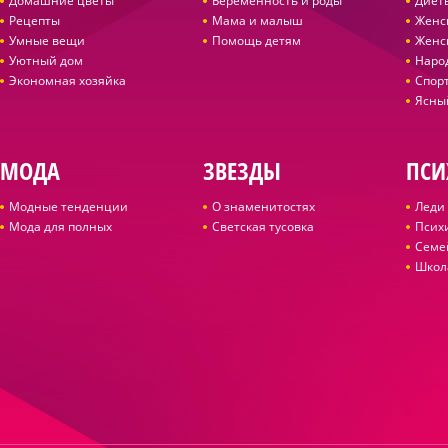
Домашние цветы
Беременность и роды
Диет
Рецепты
Мама и малыш
Женс
Умные вещи
Помощь детям
Женс
Уютный дом
Наро
Экономная хозяйка
Спор
Ясны
МОДА
ЗВЕЗДЫ
ПСИ
Модные тенденции
О знаменитостях
Леди 
Мода для полных
Светская тусовка
Псих
Семе
Школ