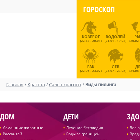
ГОРОСКОП
КОЗЕРОГ
ВОДОЛЕЙ
Р
(22.12 - 20.01)
(21.01 - 19.02)
(20.02 
РАК
ЛЕВ
Д
(22.06 - 23.07)
(24.07 - 23.08)
(24.08 
Главная
/
Красота
/
Салон красоты
/
Виды пилинга
ДОМ
ДЕТИ
ЗДО
Домашние животные
Лечение бесплодия
Вес-
Рассчитай
Роды за границей
Вред