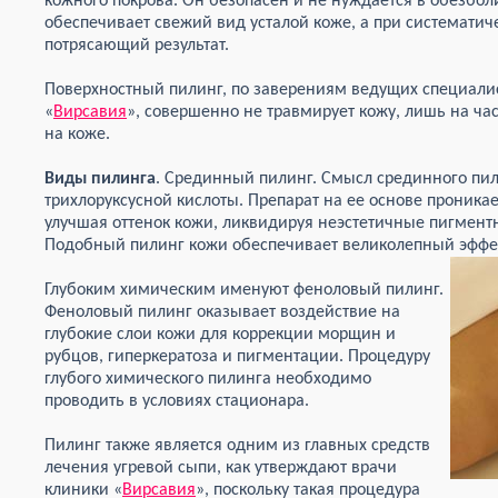
кожного покрова. Он безопасен и не нуждается в обезбо
обеспечивает свежий вид усталой коже, а при системати
потрясающий результат.
Поверхностный пилинг, по заверениям ведущих специали
«
Вирсавия
», совершенно не травмирует кожу, лишь на час
на коже.
Виды пилинга
. Срединный пилинг. Смысл срединного пил
трихлоруксусной кислоты. Препарат на ее основе проника
улучшая оттенок кожи, ликвидируя неэстетичные пигмент
Подобный пилинг кожи обеспечивает великолепный эффе
Глубоким химическим именуют феноловый пилинг.
Феноловый пилинг оказывает воздействие на
глубокие слои кожи для коррекции морщин и
рубцов, гиперкератоза и пигментации. Процедуру
глубого химического пилинга необходимо
проводить в условиях стационара.
Пилинг также является одним из главных средств
лечения угревой сыпи, как утверждают врачи
клиники «
Вирсавия
», поскольку такая процедура