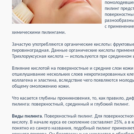
помолодевшей
пилинг предс
поверхностны
разнообразны
с применение
химическими пилингами.
Зачастую употребляются органические кислоты: фруктовы
пировиноградная. Данные органические кислоты применя
Трихлоруксусная кислота — используются при срединном 
Влияние кислотой на поверхностные и средние слои кож
отшелушивание нескольких слоев некротизированных клето
коллагена и эластина, вследствие чего появляются молод
общему омоложению кожи.
Что касается глубины проникновения, то, как правило, д
пилинга: поверхностный, срединный и глубокий пилинг.
Виды пилинга
. Поверхностный пилинг. Для поверхностно
кислоту. В начале курса ее скопление составляет 25%, а в 
понятно из самого названия, подобный пилинг применяет