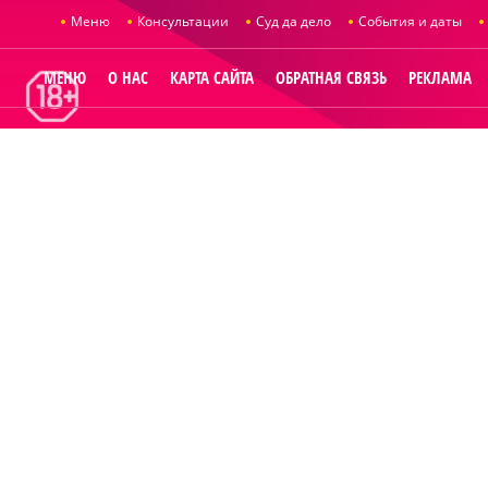
Меню
Консультации
Суд да дело
События и даты
МЕНЮ
О НАС
КАРТА САЙТА
ОБРАТНАЯ СВЯЗЬ
РЕКЛАМА
© 2014
Raut.ru
.