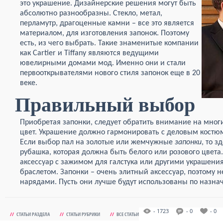
это украшение. Дизайнерские решения могут быть
абсолютно разнообразны. Стекло, метал,
перламутр, драгоценные камни – все это является
материалом, для изготовления запонок. Поэтому
есть, из чего выбрать. Такие знаменитые компании
как Cartier и Tiffany являются ведущими
ювелирными домами мод. Именно они и стали
первооткрывателями нового стиля запонок еще в 20
веке.
Правильный выбор
Приобретая запонки, следует обратить внимание на многи
цвет. Украшение должно гармонировать с деловым костю
Если выбор пал на золотые или жемчужные
запонки
, то 
рубашка, которая должна быть белого или розового цвета
аксессуар с зажимом для галстука или другими украшени
браслетом. Запонки – очень элитный аксессуар, поэтому 
нарядами. Пусть они лучше будут использованы по назна
- 1723
- 0
- 0
//
СТАТЬИ РАЗДЕЛА
//
СТАТЬИ РУБРИКИ
//
ВСЕ СТАТЬИ