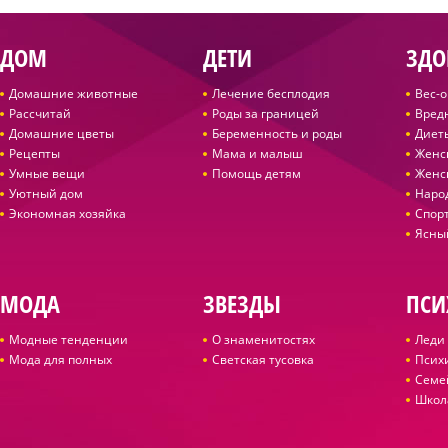
ДОМ
ДЕТИ
ЗДО
Домашние животные
Лечение бесплодия
Вес-
Рассчитай
Роды за границей
Вред
Домашние цветы
Беременность и роды
Диет
Рецепты
Мама и малыш
Женс
Умные вещи
Помощь детям
Женс
Уютный дом
Наро
Экономная хозяйка
Спор
Ясны
МОДА
ЗВЕЗДЫ
ПСИ
Модные тенденции
О знаменитостях
Леди 
Мода для полных
Светская тусовка
Псих
Семе
Школ