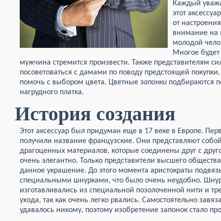
Каждый уваж
этот аксессуа
от настроения
внимание на 
молодой чело
Многое будет 
мужчина стремится произвести. Также представителям си
посоветоваться с дамами по поводу предстоящей покупки.
помочь с выбором цвета. Цветные
запонки
подбираются по
нагрудного платка.
История создания
Этот аксессуар был придуман еще в 17 веке в Европе. П
получили название французские. Они представляют собой
драгоценных материалов, которые соединены друг с друг
очень элегантно. Только представители высшего общества
данное украшение. До этого момента аристократы подвяз
специальными шнурками, что было очень неудобно. Шнур
изготавливались из специальной позолоченной нити и т
ухода, так как очень легко рвались. Самостоятельно завяз
удавалось никому, поэтому изобретение запонок стало п