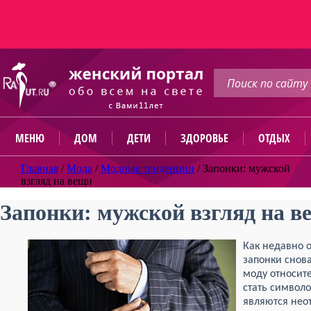
МЕНЮ
ДОМ
ДЕТИ
ЗДОРОВЬЕ
ОТДЫХ
Главная
/
Мода
/
Модные тенденции
/
Запонки: мужской
взгляд на вещи
Запонки: мужской взгляд на в
Как недавно 
запонки снов
моду относит
стать символ
являются нео