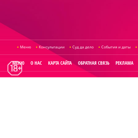
Меню
Консультации
Суд да дело
События и даты
МЕНЮ
О НАС
КАРТА САЙТА
ОБРАТНАЯ СВЯЗЬ
РЕКЛАМА
© 2014
Raut.ru
.