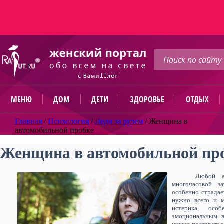
МЕНЮ
ДОМ
ДЕТИ
ЗДОРОВЬЕ
ОТДЫХ
Главная
/
Психология
/
Леди за рулем
/
Женщина в
автомобильной пробке
Женщина в автомобильной пр
Любой а
многочасовой з
особенно страдае
нужно всего и м
истерика, осо
эмоциональным в