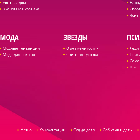
Уютный дом
Наро
Экономная хозяйка
Спор
Ясны
МОДА
ЗВЕЗДЫ
ПСИ
Модные тенденции
О знаменитостях
Леди 
Мода для полных
Светская тусовка
Псих
Семе
Школ
Меню
Консультации
Суд да дело
События и даты