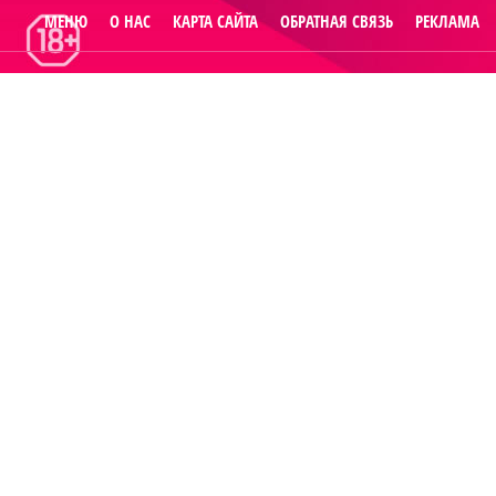
МЕНЮ
О НАС
КАРТА САЙТА
ОБРАТНАЯ СВЯЗЬ
РЕКЛАМА
© 2014
Raut.ru
.