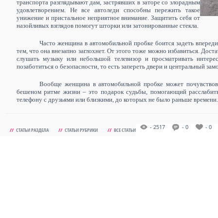
транспорта разглядывают дам, застрявших в заторе со злорадным
удовлетворением. Не все автоледи способны пережить такое
унижение и пристальное неприятное внимание. Защитить себя от
назойливых взглядов помогут шторки или затонированные стекла.
Часто женщина в автомобильной пробке боится задеть вперед
тем, что она внезапно заглохнет. От этого тоже можно избавиться.
Доста
слушать музыку или небольшой телевизор и просматривать интере
позаботиться о безопасности, то есть запереть двери и центральный замо
Вообще женщина в автомобильной пробке может почувствова
бешеном ритме жизни – это подарок судьбы, помогающий расслабить
телефону с друзьями или близкими, до которых не было раньше времени.
- 2517
- 0
- 0
//
СТАТЬИ РАЗДЕЛА
//
СТАТЬИ РУБРИКИ
//
ВСЕ СТАТЬИ