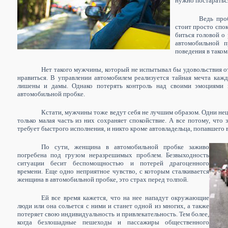
нужно постаратьс
Ведь про
стоит просто спок
биться головой о
автомобильной 
поведения в таком
Нет такого мужчины, который не испытывал бы удовольствия 
нравиться. В управлении автомобилем реализуется тайная мечта каждо
лишены и дамы.
Однако потерять контроль над своими эмоциями
автомобильной пробке.
Кстати, мужчины тоже ведут себя не лучшим образом. Одни нец
только малая часть из них сохраняет спокойствие.
А все потому, что 
требует быстрого исполнения, и никто кроме автовладельца, попавшего
По сути, женщина в автомобильной пробке заживо
погребена под грузом неразрешимых проблем. Безвыходность
ситуации бесит беспомощностью и потерей драгоценного
времени. Еще одно неприятное чувство, с которым сталкивается
женщина в автомобильной пробке, это страх перед толпой.
Ей все время кажется, что на нее нападут окружающие
люди или она сольется с ними и станет одной из многих, а также
потеряет свою индивидуальность и привлекательность.
Тем более,
когда безлошадные пешеходы и пассажиры общественного