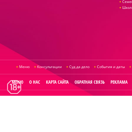
Семе
Школ
Меню
Консультации
Суд да дело
События и даты
МЕНЮ
О НАС
КАРТА САЙТА
ОБРАТНАЯ СВЯЗЬ
РЕКЛАМА
© 2014
Raut.ru
.