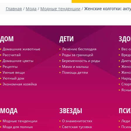
Главная
/
Мода
/
Модные тенденции
/
Женские колготки: акт
ДОМ
ДЕТИ
ЗДО
Домашние животные
Лечение бесплодия
Вес-
Рассчитай
Роды за границей
Вред
Домашние цветы
Беременность и роды
Диет
Рецепты
Мама и малыш
Женс
Умные вещи
Помощь детям
Женс
Уютный дом
Наро
Экономная хозяйка
Спор
Ясны
МОДА
ЗВЕЗДЫ
ПСИ
Модные тенденции
О знаменитостях
Леди 
Мода для полных
Светская тусовка
Псих