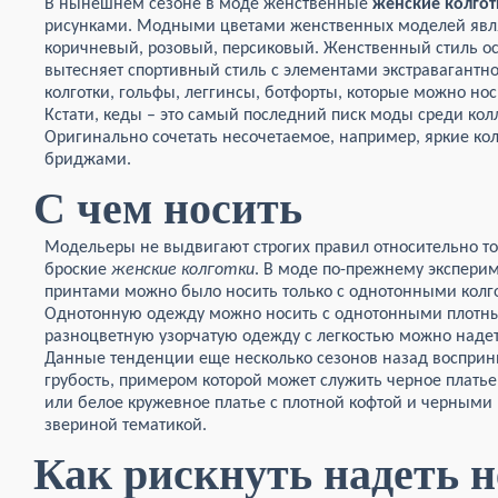
В нынешнем сезоне в моде женственные
женские колгот
рисунками. Модными цветами женственных моделей явля
коричневый, розовый, персиковый. Женственный стиль ост
вытесняет спортивный стиль с элементами экстравагантно
колготки, гольфы, леггинсы, ботфорты, которые можно но
Кстати, кеды – это самый последний писк моды среди кол
Оригинально сочетать несочетаемое, например, яркие ко
бриджами.
С чем носить
Модельеры не выдвигают строгих правил относительно тог
броские
женские колготки
. В моде по-прежнему экспери
принтами можно было носить только с однотонными колго
Однотонную одежду можно носить с однотонными плотным
разноцветную узорчатую одежду с легкостью можно надет
Данные тенденции еще несколько сезонов назад восприни
грубость, примером которой может служить черное платье
или белое кружевное платье с плотной кофтой и черными
звериной тематикой.
Как рискнуть надеть 