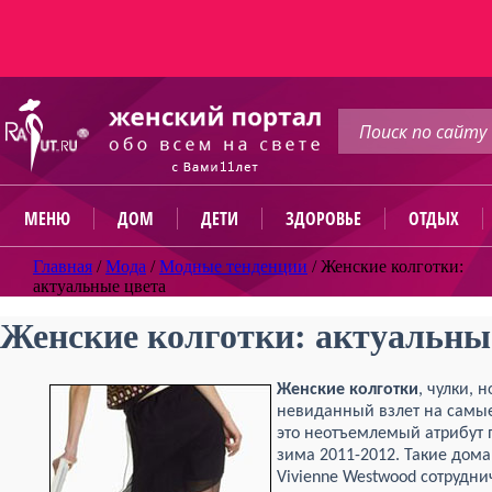
МЕНЮ
ДОМ
ДЕТИ
ЗДОРОВЬЕ
ОТДЫХ
Главная
/
Мода
/
Модные тенденции
/
Женские колготки:
актуальные цвета
Женские колготки: актуальны
Женские колготки
, чулки, 
невиданный взлет на сам
это неотъемлемый атрибут 
зима 2011-2012. Такие дома м
Vivienne Westwood сотрудн