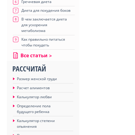
Гречневая диета
6
Диета для похудения боков
7
В чем заключается диета
8
для ускорения
метаболизма
Как правильно питаться
9
чтобы похудеть
Все статьи
РАССЧИТАЙ
Размер женской груди
Расчет алиментов
Калькулятор любви
Определение пола
будущего ребенка
Калькулятор степени
опьянения