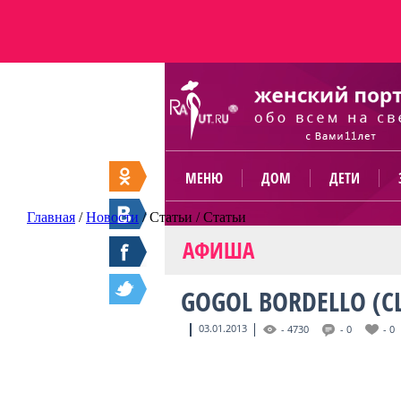
МЕНЮ
ДОМ
ДЕТИ
Главная
/
Новости
/
Статьи
/
Статьи
АФИША
GOGOL BORDELLO (С
03.01.2013
- 4730
- 0
- 0