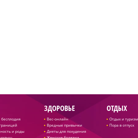
ЗДОРОВЬЕ
ОТДЫХ
 бесплодия
Вес-онлайн
Отдых и туризм
 границей
Вредные привычки
Пора в отпуск
ность и роды
Диеты для похудения
 малыш
Женские болезни