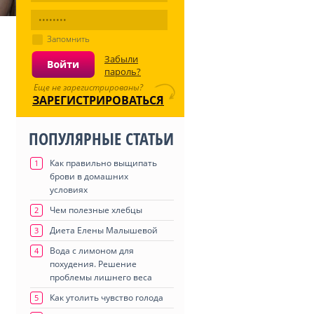
Запомнить
Забыли
пароль?
Еще не зарегистрированы?
ЗАРЕГИСТРИРОВАТЬСЯ
ПОПУЛЯРНЫЕ СТАТЬИ
Как правильно выщипать
1
брови в домашних
условиях
Чем полезные хлебцы
2
Диета Елены Малышевой
3
Вода с лимоном для
4
похудения. Решение
проблемы лишнего веса
Как утолить чувство голода
5