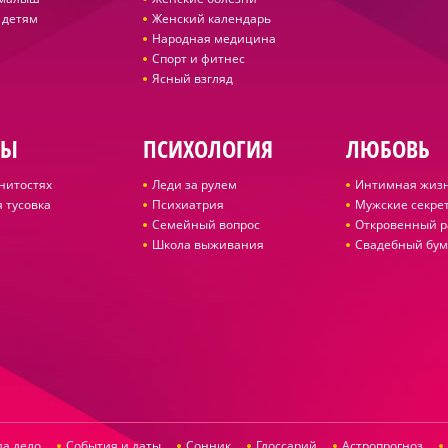
 детям
Женский календарь
Народная медицина
Спорт и фитнес
Ясный взгляд
ДЫ
ПСИХОЛОГИЯ
ЛЮБОВЬ
нитостях
Леди за рулем
Интимная жиз
 тусовка
Психиатрия
Мужские секре
Семейный вопрос
Откровенный р
Школа выживания
Свадебный бум
да дело
События и даты
Сонник
Глоссарий
Астропрогноз