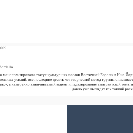
.2009
Bordello
llo монополизировали статус культурных послов Восточной Европы в Нью-Йор
тельных усилий: все последние десять лет творческий метод группы описывае
дах», а намеренно выпячиваемый акцент и педалирование эмигрантской темат
давно уже выглядят как тонкий расч