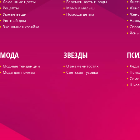
Домашние цветы
Беременность и роды
Диет
Рецепты
Мама и малыш
Женс
Умные вещи
Помощь детям
Женс
Уютный дом
Наро
Экономная хозяйка
Спор
Ясны
МОДА
ЗВЕЗДЫ
ПСИ
Модные тенденции
О знаменитостях
Леди 
Мода для полных
Светская тусовка
Псих
Семе
Школ