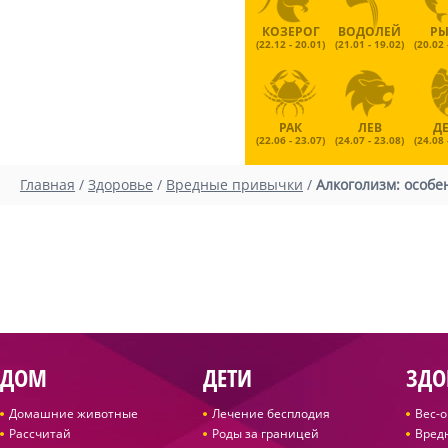
КОЗЕРОГ
ВОДОЛЕЙ
Р
(22.12 - 20.01)
(21.01 - 19.02)
(20.02 
РАК
ЛЕВ
Д
(22.06 - 23.07)
(24.07 - 23.08)
(24.08 
Главная
/
Здоровье
/
Вредные привычки
/
Алкоголизм: особе
ДОМ
ДЕТИ
ЗДО
Домашние животные
Лечение бесплодия
Вес-
Рассчитай
Роды за границей
Вред