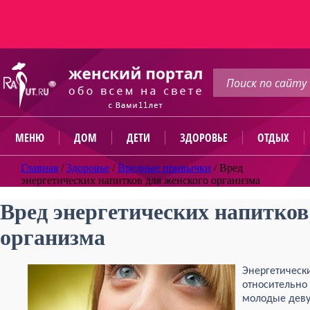
МЕНЮ
ДОМ
ДЕТИ
ЗДОРОВЬЕ
ОТДЫХ
Главная
/
Здоровье
/
Вредные привычки
/
Вред
энергетических напитков для женского организма
Вред энергетических напитков
организма
Энергетическ
относительно
молодые деву