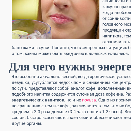
активности и 
кажутся прак
когда необхо
от сонливости
головного мо
продукции о
напитков
, те
ограничивать
баночками в сутки. Понятно, что в экстренных ситуация
о том, каким может быть
вред энергетических напитков
.
Для чего нужны энерг
Это особенно актуально весной, когда хроническая устало
девушки, усугубляется недосыпом и снижением концентр
по сути, представляют собой аналог кофе, дополненный в
подобного напитка содержится суточная доза кофеина. Ра
энергетических напитков
, но и их
польза
. Одно из преим
по сравнению с тем же кофе, заключается в том, что их 
среднем в 2-3 раза дольше (3-4 часа против 1-2 часов). В
состав, быстро всасываются клетками и обеспечивают н
другие органы.