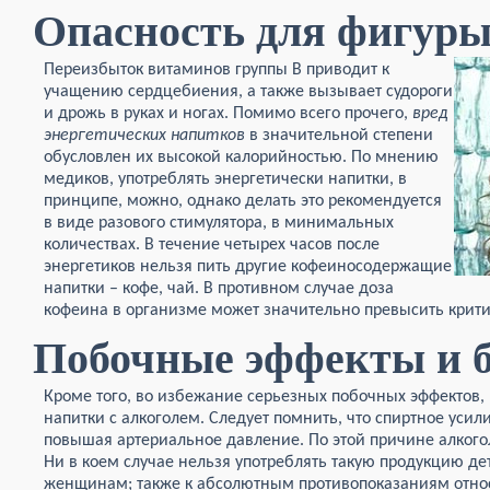
Опасность для фигур
Переизбыток витаминов группы В приводит к
учащению сердцебиения, а также вызывает судороги
и дрожь в руках и ногах. Помимо всего прочего,
вред
энергетических напитков
в значительной степени
обусловлен их высокой калорийностью. По мнению
медиков, употреблять энергетически напитки, в
принципе, можно, однако делать это рекомендуется
в виде разового стимулятора, в минимальных
количествах. В течение четырех часов после
энергетиков нельзя пить другие кофеиносодержащие
напитки – кофе, чай. В противном случае доза
кофеина в организме может значительно превысить крит
Побочные эффекты и б
Кроме того, во избежание серьезных побочных эффектов, 
напитки с алкоголем. Следует помнить, что спиртное уси
повышая артериальное давление. По этой причине алкого
Ни в коем случае нельзя употреблять такую продукцию д
женщинам; также к абсолютным противопоказаниям относя