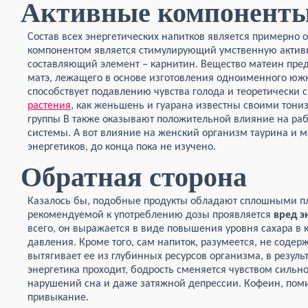
Активные компонент
Состав всех энергетических напитков является примерно 
компонентом является стимулирующий умственную актив
составляющий элемент – карнитин. Вещество матеин пред
матэ, лежащего в основе изготовления одноименного юж
способствует подавлению чувства голода и теоретически 
растения
, как женьшень и гуарана известны своими тон
группы В также оказывают положительной влияние на раб
системы. А вот влияние на женский организм таурина и м
энергетиков, до конца пока не изучено.
Обратная сторона
Казалось бы, подобные продукты обладают сплошными п
рекомендуемой к употреблению дозы проявляется
вред э
всего, он выражается в виде повышения уровня сахара в к
давления. Кроме того, сам напиток, разумеется, не содерж
вытягивает ее из глубинных ресурсов организма, в результ
энергетика проходит, бодрость сменяется чувством сильно
нарушений сна и даже затяжной депрессии. Кофеин, поми
привыкание.