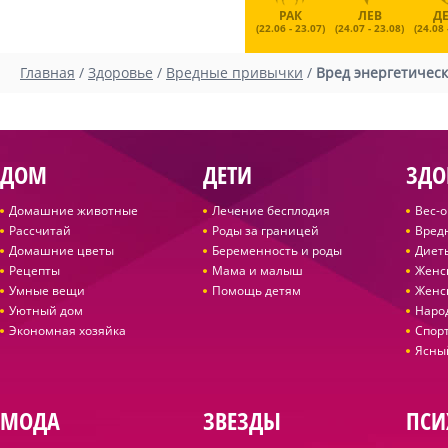
РАК
ЛЕВ
Д
(22.06 - 23.07)
(24.07 - 23.08)
(24.08 
Главная
/
Здоровье
/
Вредные привычки
/
Вред энергетическ
ДОМ
ДЕТИ
ЗДО
Домашние животные
Лечение бесплодия
Вес-
Рассчитай
Роды за границей
Вред
Домашние цветы
Беременность и роды
Диет
Рецепты
Мама и малыш
Женс
Умные вещи
Помощь детям
Женс
Уютный дом
Наро
Экономная хозяйка
Спор
Ясны
МОДА
ЗВЕЗДЫ
ПСИ