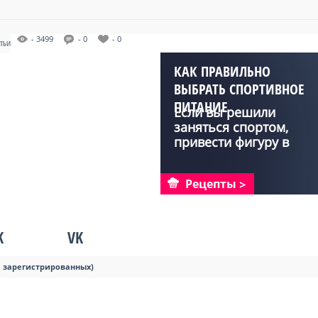
- 3499
- 0
- 0
АТЬИ
КАК ПРАВИЛЬНО
ВЫБРАТЬ СПОРТИВНОЕ
ПИТАНИЕ
Если вы решили
заняться спортом,
привести фигуру в
норму или...
Рецепты
K
VK
я зарегистрированных)