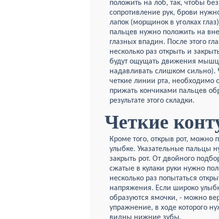
положить на лоб, так, чтобы б
сопротивление рук, брови нужн
лапок (морщинок в уголках глаз
пальцев нужно положить на вн
глазных впадин. После этого гла
несколько раз открыть и закрыт
будут ощущать движения мышц 
надавливать слишком сильно). 
четкие линии рта, необходимо 
прижать кончиками пальцев об
результате этого складки.
Четкие кон
Кроме того, открыв рот, можно 
улыбке. Указательные пальцы н
закрыть рот. От двойного подб
сжатые в кулаки руки нужно по
несколько раз попытаться откры
напряжения. Если широко улыбн
образуются ямочки, - можно вер
упражнение, в ходе которого н
видны нижние зубы.