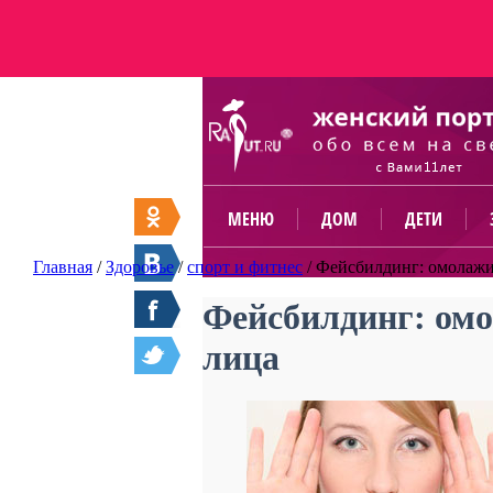
МЕНЮ
ДОМ
ДЕТИ
Главная
/
Здоровье
/
спорт и фитнес
/
Фейсбилдинг: омолажи
Фейсбилдинг: ом
лица