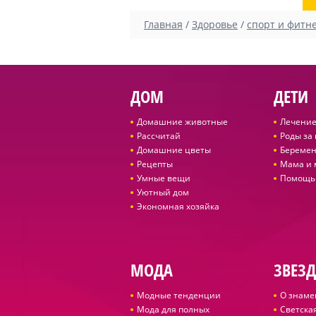
Главная
/
Здоровье
/
спорт и фитн
ДОМ
ДЕТИ
Домашние животные
Лечение
Рассчитай
Роды за
Домашние цветы
Беремен
Рецепты
Мама и
Умные вещи
Помощь
Уютный дом
Экономная хозяйка
МОДА
ЗВЕЗ
Модные тенденции
О знаме
Мода для полных
Светская