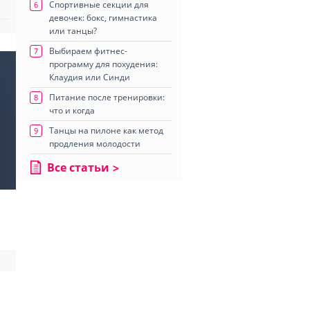
Спортивные секции для
6
девочек: бокс, гимнастика
или танцы?
Выбираем фитнес-
7
программу для похудения:
Клаудия или Синди
Питание после тренировки:
8
что и когда
Танцы на пилоне как метод
9
продления молодости
Все статьи