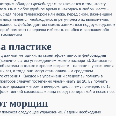
 которым обладает
фейсбилдинг
, заключается в том, что эту
олнять в любое удобное время и находясь в любом месте –
е, сидя перед телевизором или лежа, перед сном. Важнейшим
я лица является необходимость регулярного их выполнения.
озможность, фейсбилдингом можно заниматься под руководством
торый поможет наверняка избежать ошибок и расскажет обо
 гимнастики.
а пластике
ц данной методики, по своей эффективности
фейсбилдинг
 (конечно, с этим утверждением можно поспорить). Заниматься
обязательно только в зрелом возрасте – напротив, упражнения
х лет, и тогда они могут стать отличным средством
о старения. Каждое из упражнений следует выполнять в
 повторов следует постепенно увеличивать до 20. Выполнять
ь или дважды – утром и вечером, уделяя ему примерно по 15
ффект легкий самомассаж лица перед тренировкой и после нее.
от морщин
бу поможет следующее упражнение. Ладони необходимо