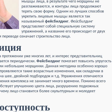
мышцы лица, в результате чего морщины не
разглаживаются, и контуры лица продолжают
терять свою форму. Одним из лучших способов
укрепить лицевые мышцы является так
называемый
фейсбилдинг
.
Фейсбилдинг
представляет собой специальную систему
упражнений, а название его происходит от двух
м переводе означает строительство лица.
диция
 протяжении уже многих лет, и интерес представительниц
вается периодически.
Фейсбилдинг
помогает повысить упругость
ми небольшие морщинки. Данная методика особенно хорошо
 проявляются такие возрастные изменения, как складочки в
а, на шее, двойной подбородок и т.д. Упражнения отличаются
нения комплекса не занимает много времени. Помимо всего
собствует улучшению цвета лица, разрушению подкожных
чему лицо становится более скульптурным и молодеет
доступность