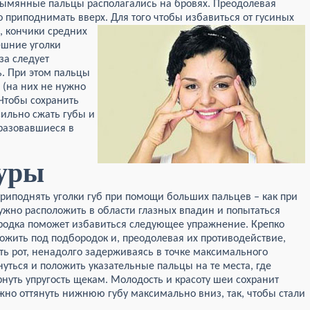
езымянные пальцы располагались на бровях. Преодолевая
о приподнимать вверх.
Для того чтобы избавиться от гусиных
), кончики средних
ешние уголки
за следует
ь. При этом пальцы
(на них не нужно
Чтобы сохранить
сильно сжать губы и
разовавшиеся в
туры
приподнять уголки губ при помощи больших пальцев – как при
ужно расположить в области глазных впадин и попытаться
ородка поможет избавиться следующее упражнение. Крепко
ложить под подбородок и, преодолевая их противодействие,
ть рот, ненадолго задерживаясь в точке максимального
уться и положить указательные пальцы на те места, где
нуть упругость щекам. Молодость и красоту шеи сохранит
ужно оттянуть нижнюю губу максимально вниз, так, чтобы стали