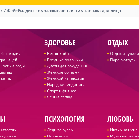
ес
/
Фейсбилдинг: омолаживающая гимнастика для лица
ЗДОРОВЬЕ
ОТДЫХ
 бесплодия
Вес-онлайн
Отдых и туризм
 границей
Вредные привычки
Пора в отпуск
ность и роды
Диеты для похудения
 малыш
Женские болезни
 детям
Женский календарь
Народная медицина
Спорт и фитнес
Ясный взгляд
ДЫ
ПСИХОЛОГИЯ
ЛЮБОВЬ
нитостях
Леди за рулем
Интимная жиз
 тусовка
Психиатрия
Мужские секре