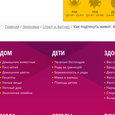
РАК
ЛЕВ
Д
(22.06 - 23.07)
(24.07 - 23.08)
(24.08 
Главная
/
Здоровье
/
спорт и фитнес
/
Как подтянуть живот: 
ДОМ
ДЕТИ
ЗДО
Домашние животные
Лечение бесплодия
Вес-
Рассчитай
Роды за границей
Вред
Домашние цветы
Беременность и роды
Диет
Рецепты
Мама и малыш
Женс
Умные вещи
Помощь детям
Женс
Уютный дом
Наро
Экономная хозяйка
Спор
Ясны