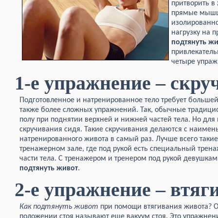
притворить в
прямые мышцы
изолированно 
нагрузку на 
подтянуть жи
привлекатель
четыре упраж
1-е упражнение – скру
Подготовленное и натренированное тело требует большей 
также более сложных упражнений. Так, обычные традици
полу при поднятии верхней и нижней частей тела. Но дл
скручивания сидя. Такие скручивания делаются с наиме
натренированного живота в самый раз. Лучше всего таки
тренажерном зале, где под рукой есть специальный трен
части тела. С тренажером и тренером под рукой девушкам
подтянуть живот
.
2-е упражнение – втяг
Как подтянуть живот
при помощи втягивания живота? О
положении стоя называют еще вакуум стоя. Это упражнени