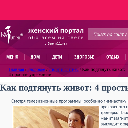
МЕНЮ
ДОМ
ДЕТИ
ЗДОРОВЬЕ
ОТДЫХ
Главная
/
Здоровье
/
спорт и фитнес
/
Как подтянуть живот:
4 простые упражнения
Как подтянуть живот: 4 прос
Смотря телевизионные программы, особенно гимнастику 
пре
красного п
тренеры. Пло
манит магнито
выглядит с эк