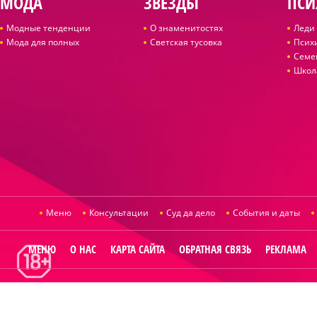
МОДА
ЗВЕЗДЫ
ПСИ
Модные тенденции
О знаменитостях
Леди 
Мода для полных
Светская тусовка
Псих
Семе
Школ
Меню
Консультации
Суд да дело
События и даты
МЕНЮ
О НАС
КАРТА САЙТА
ОБРАТНАЯ СВЯЗЬ
РЕКЛАМА
© 2014
Raut.ru
.