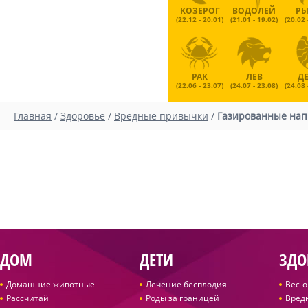
КОЗЕРОГ
ВОДОЛЕЙ
Р
(22.12 - 20.01)
(21.01 - 19.02)
(20.02 
РАК
ЛЕВ
Д
(22.06 - 23.07)
(24.07 - 23.08)
(24.08 
Главная
/
Здоровье
/
Вредные привычки
/
Газированные нап
ДОМ
ДЕТИ
ЗДО
Домашние животные
Лечение бесплодия
Вес-
Рассчитай
Роды за границей
Вред