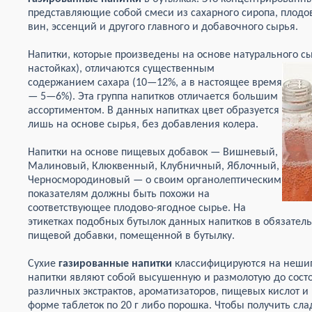
представляющие собой смеси из сахарного сиропа, плодово
вин, эссенций и другого главного и добавочного сырья.
Напитки, которые произведены на основе натурального сырь
настойках),
отличаются существенным
содержанием сахара (10—12%, а в настоящее время
— 5—6%). Эта группа напитков отличается большим
ассортиментом. В данных напитках цвет образуется
лишь на основе сырья, без добавления колера.
Напитки на основе пищевых добавок — Вишневый,
Малиновый, Клюквенный, Клубничный, Яблочный,
Черносмородиновый — о своим органолептическим
показателям должны быть похожи на
соответствующее плодово-ягодное сырье. На
этикетках подобных бутылок данных напитков в обязатель
пищевой добавки, помещенной в бутылку.
Сухие
газированные напитки
классифицируются на нешип
напитки являют собой высушенную и размолотую до состо
различных экстрактов, ароматизаторов, пищевых кислот и
форме таблеток по 20 г либо порошка. Чтобы получить сла