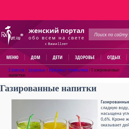
МЕНЮ
ДОМ
ДЕТИ
ЗДОРОВЬЕ
ОТДЫХ
Главная
/
Здоровье
/
Вредные привычки
/
Газированные
напитки
Газированные напитки
Газированные
сладкую воду,
насыщена угл
0,6%. Кроме ж
оказывает дей