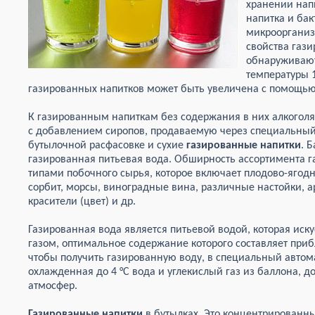
хранении нап
напитка и ба
микрооргани
свойства газ
обнаруживают
температуры 
газированных напитков может быть увеличена с помощь
К газированным напиткам без содержания в них алкоголя
с добавлением сиропов, продаваемую через специальный
бутылочной расфасовке и сухие
газированные напитки
. 
газированная питьевая вода. Обширность ассортимента 
типами побочного сырья, которое включает плодово-ягодн
сорбит, морсы, виноградные вина, различные настойки, 
красители (цвет) и др.
Газированная вода является питьевой водой, которая ис
газом, оптимальное содержание которого составляет приб
чтобы получить газированную воду, в специальный автом
охлажденная до 4 °С вода и углекислый газ из баллона, д
атмосфер.
Газированные напитки
в бутылках. Это концентрированны