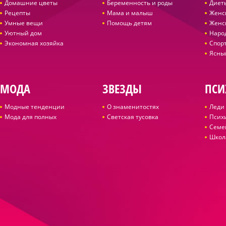
Домашние цветы
Беременность и роды
Диет
Рецепты
Мама и малыш
Женс
Умные вещи
Помощь детям
Женс
Уютный дом
Наро
Экономная хозяйка
Спор
Ясны
МОДА
ЗВЕЗДЫ
ПСИ
Модные тенденции
О знаменитостях
Леди 
Мода для полных
Светская тусовка
Псих
Семе
Школ