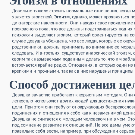
Эгоизм в отношениях
Довольно тяжело строить нормальные отношения, когда м
является эгоисткой.
Эгоизм,
однако, может проявляться по
диктаторские наклонности. Они находят свое проявление
прекрасного пола, что все должны подстраиваться под их
психологи выделяют эгоизм, который ориентируется на с
случае девушка убеждена, что все люди, которые ее окруж
родственники, должны принимать во внимание ее морал
следовать. И в-третьих, существует анархический эгоизм,
своим так называемым поданным делать то, что им заблаг
встречается крайне редко. Отношения, в которых один из 
крепкими и прочными, так как в них нарушены принципы 
Способ достижения це
Девушки зачастую прибегают к корыстным методам. Они 
легкостью используют других людей для достижения нуж
цели. При этом они требуют от окружающих беспрекослов
подчинения и отношения к себе как к незаменимой ценно
Девушка не считается с молодым человеком ни в чем. Это
под сомнение развитие их отношений. Не все дамы умею
правильно себя вести, например, при обсуждении серьез