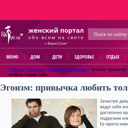
МЕНЮ
ДОМ
ДЕТИ
ЗДОРОВЬЕ
ОТДЫХ
Главная
/
Здоровье
/
Вредные привычки
/
Эгоизм: привычка
любить только себя
Эгоизм: привычка любить тол
Зачастую дев
ведут себя оч
достаточно вр
подругами или
Ее просто нев