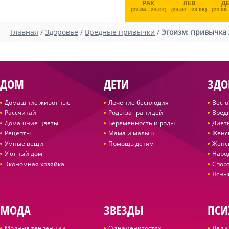
РАК
ЛЕВ
Д
(22.06 - 23.07)
(24.07 - 23.08)
(24.08 
Главная
/
Здоровье
/
Вредные привычки
/
Эгоизм: привычка 
ДОМ
ДЕТИ
ЗДО
Домашние животные
Лечение бесплодия
Вес-
Рассчитай
Роды за границей
Вред
Домашние цветы
Беременность и роды
Диет
Рецепты
Мама и малыш
Женс
Умные вещи
Помощь детям
Женс
Уютный дом
Наро
Экономная хозяйка
Спор
Ясны
МОДА
ЗВЕЗДЫ
ПСИ
Модные тенденции
О знаменитостях
Леди 