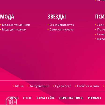
МОДА
ЗВЕЗДЫ
ПСИ
Модные тенденции
О знаменитостях
Леди 
Мода для полных
Светская тусовка
Псих
Семе
Школ
Меню
Консультации
Суд да дело
События и даты
МЕНЮ
О НАС
КАРТА САЙТА
ОБРАТНАЯ СВЯЗЬ
РЕКЛАМА