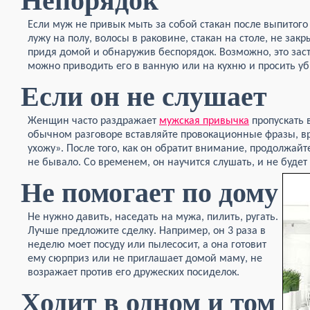
Непорядок
Если муж не привык мыть за собой стакан после выпитого 
лужу на полу, волосы в раковине, стакан на столе, не закр
придя домой и обнаружив беспорядок. Возможно, это заст
можно приводить его в ванную или на кухню и просить уб
Если он не слушает
Женщин часто раздражает
мужская привычка
пропускать 
обычном разговоре вставляйте провокационные фразы, вр
ухожу». После того, как он обратит внимание, продолжайте
не бывало. Со временем, он научится слушать, и не будет 
Не помогает по дому
Не нужно давить, наседать на мужа, пилить, ругать.
Лучше предложите сделку. Например, он 3 раза в
неделю моет посуду или пылесосит, а она готовит
ему сюрприз или не приглашает домой маму, не
возражает против его дружеских посиделок.
Ходит в одном и том