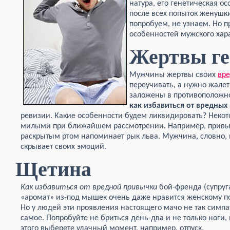
натура, его генетическая о
после всех попыток женушк
попробуем, не узнаем. Но п
особенностей мужского хара
Жертвы ге
Мужчины жертвы своих
вр
переучивать, а нужно жале
заложены в противоположно
как избавиться от вредных
ревизии. Какие особенности будем ликвидировать? Некот
милыми при ближайшем рассмотрении. Например, привычк
раскрытым ртом напоминает рык льва. Мужчина, словно, 
скрывает своих эмоций.
Щетина
Как избавиться от вредной привычки
бой-френда (супруг
«аромат» из-под мышек очень даже нравится женскому по
Но у людей эти проявления настоящего мачо не так симпа
самое. Попробуйте не бриться день-два и не только ноги,
этого выберете удачный момент, например, отпуск.