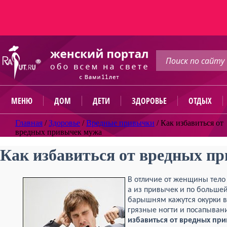
МЕНЮ
ДОМ
ДЕТИ
ЗДОРОВЬЕ
ОТДЫХ
Главная
/
Здоровье
/
Вредные привычки
/
Как избавиться от
вредных привычек мужа
Как избавиться от вредных п
В отличие от женщины тело
а из привычек и по большей 
барышням кажутся окурки в
грязные ногти и посапыван
избавиться от вредных пр