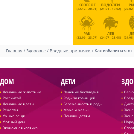
КОЗЕРОГ
ВОДОЛЕЙ
Р
(22.12 - 20.01)
(21.01 - 19.02)
(20.02 
РАК
ЛЕВ
Д
(22.06 - 23.07)
(24.07 - 23.08)
(24.08 
Главная
/
Здоровье
/
Вредные привычки
/
Как избавиться о
ДОМ
ДЕТИ
ЗДО
Домашние животные
Лечение бесплодия
Вес-
Рассчитай
Роды за границей
Вред
Домашние цветы
Беременность и роды
Диет
Рецепты
Мама и малыш
Женс
Умные вещи
Помощь детям
Женс
Уютный дом
Наро
Экономная хозяйка
Спор
Ясны