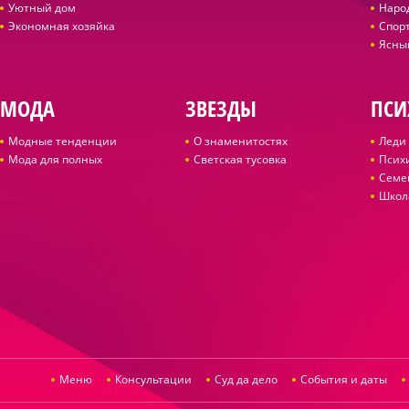
Уютный дом
Наро
Экономная хозяйка
Спор
Ясны
МОДА
ЗВЕЗДЫ
ПСИ
Модные тенденции
О знаменитостях
Леди 
Мода для полных
Светская тусовка
Псих
Семе
Школ
Меню
Консультации
Суд да дело
События и даты