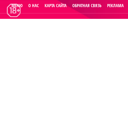
МЕНЮ
О НАС
КАРТА САЙТА
ОБРАТНАЯ СВЯЗЬ
РЕКЛАМА
© 2014
Raut.ru
.