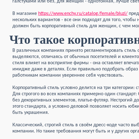
галстуками или без, для женщин - однотонная, лучше свет
В магазине
https://www.enchy.ru/catalog/female/bluzi/
пред
нескольких вариантов - все они подходят для того, чтобы 
должен быть корпоративный стиль для женщин, с чем мож
Что такое корпоратив
В различных компаниях принято регламентировать стиль о
выделяются, отличаясь от обычных посетителей и клиенто
стиля влияет на восприятие фирмы - она оставляет впеча
имидже даже в деталях. Если правильно подобрать образ 
работникам компании увереннее себя чувствовать.
Корпоративный стиль условно делится на три категории: с
Для строгого во всех компаниях примерно один стандарт
без декоративных элементов, платье-футляр. Нестрогий д
этого стандарта, а условно деловой позволяет носить юбк
быть украшения.
Классический, строгий стиль в своём дресс-коде часто в
компании. Но такие требования могут быть и у других орг