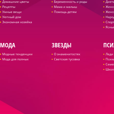
Домашние цветы
Беременность и роды
Диет
Рецепты
Мама и малыш
Женс
Умные вещи
Помощь детям
Женс
Уютный дом
Наро
Экономная хозяйка
Спор
Ясны
МОДА
ЗВЕЗДЫ
ПСИ
Модные тенденции
О знаменитостях
Леди 
Мода для полных
Светская тусовка
Псих
Семе
Школ