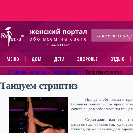
МЕНЮ
ДОМ
ДЕТИ
ЗДОРОВЬЕ
ОТДЫХ
Главная
/
Здоровье
/
спорт и фитнес
/
Танцуем стриптиз
Танцуем стриптиз
Наряду с обычными и прив
большую популярность приобретае
сочетающее в себе элементы танца 
Стрип-данс, или стрипти
раздеваться, обнажаться, одновр
гипотез, где же на самом деле заро