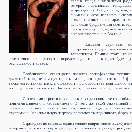
первые танцы с элементами разд
которые исполнялись танцовщи
возрождения). Танцовщицы, или, к
снимали с себя верхнюю невзра
полупрозрачных шароварах и ле
исполняли бродячие цыганки, котор
с себя одежду под музыкальный ак
широко известен и на Востоке.
Пластика стриптиза ос
раскрепоститься, дать волю чувств
танцовщицы. Помимо этого, танец
естественно, не переступая определенную грань, которая будет р
распущенность нравов.
Особенностью стрип-данса является специфическая техника
движений, которые помогут скрыть имеющиеся недостатки вашей фиг
также естественная раскрепощенность поспособствует повышению с
потенциалов вашей натуры. Помимо этого, освоение стрип-данса может на
С помощью стриптиза вы в несколько раз повысите свое обаян
привлекательности и неотразимости. К тому же такой сексуальный 
зрителей, но и помогает сжечь калории, а значит похудеть, поскольку я
групп мышц. Максимальную нагрузку получают мышцы живота, бедер, яго
Стрип-данс не является единственным направлением в сексуальн
который исполняется под медленную и спокойною музыку, стрип-дан