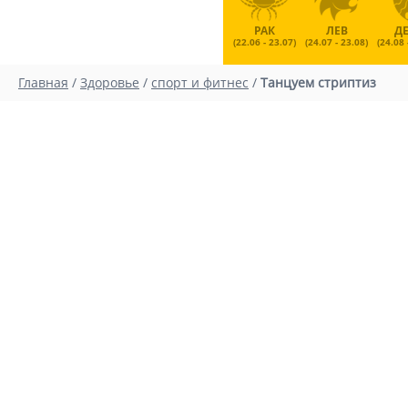
РАК
ЛЕВ
Д
(22.06 - 23.07)
(24.07 - 23.08)
(24.08 
Главная
/
Здоровье
/
спорт и фитнес
/
Танцуем стриптиз