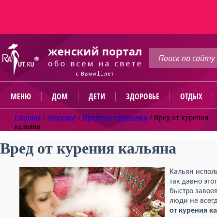
МЕНЮ
ДОМ
ДЕТИ
ЗДОРОВЬЕ
ОТДЫХ
Главная
/
Здоровье
/
Вредные привычки
/
Вред от курения
кальяна
Вред от курения кальяна
Кальян исполь
так давно это
быстро завоев
люди не всег
от курения к