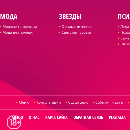
МОДА
ЗВЕЗДЫ
ПСИ
Модные тенденции
О знаменитостях
Леди 
Мода для полных
Светская тусовка
Псих
Семе
Школ
Меню
Консультации
Суд да дело
События и даты
МЕНЮ
О НАС
КАРТА САЙТА
ОБРАТНАЯ СВЯЗЬ
РЕКЛАМА