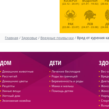
КОЗЕРОГ
ВОДОЛЕЙ
Р
(22.12 - 20.01)
(21.01 - 19.02)
(20.02 
РАК
ЛЕВ
Д
(22.06 - 23.07)
(24.07 - 23.08)
(24.08 
Главная
/
Здоровье
/
Вредные привычки
/
Вред от курения к
ДОМ
ДЕТИ
ЗДО
Домашние животные
Лечение бесплодия
Вес-
Рассчитай
Роды за границей
Вред
Домашние цветы
Беременность и роды
Диет
Рецепты
Мама и малыш
Женс
Умные вещи
Помощь детям
Женс
Уютный дом
Наро
Экономная хозяйка
Спор
Ясны