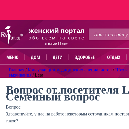
МЕНЮ
ДОМ
ДЕТИ
ЗДОРОВЬЕ
ОТДЫХ
Главная
/
Консультации медицинских специалистов
/
Школа
выживания
/
Lera
Вопрос от посетителя L
Семейный вопрос
Вопрос:
Здравствуйте, у нас на работе некоторым сотрудникам поста
такое?