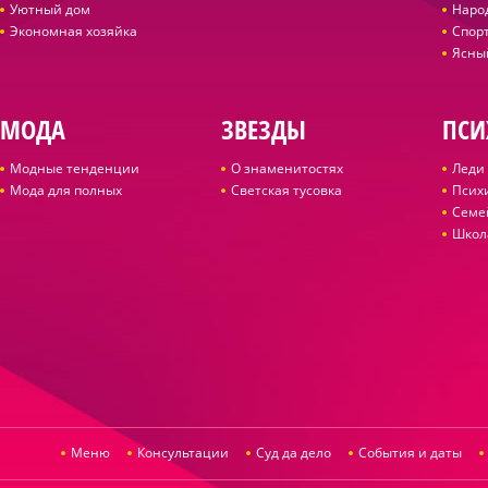
Уютный дом
Наро
Экономная хозяйка
Спор
Ясны
МОДА
ЗВЕЗДЫ
ПСИ
Модные тенденции
О знаменитостях
Леди 
Мода для полных
Светская тусовка
Псих
Семе
Школ
Меню
Консультации
Суд да дело
События и даты