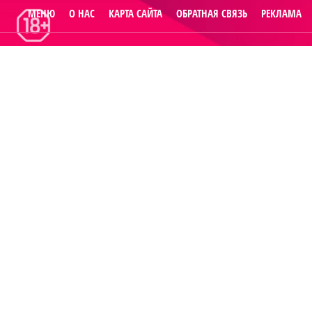
МЕНЮ
О НАС
КАРТА САЙТА
ОБРАТНАЯ СВЯЗЬ
РЕКЛАМА
© 2014
Raut.ru
.