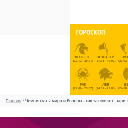
ГОРОСКОП
КОЗЕРОГ
ВОДОЛЕЙ
Р
(22.12 - 20.01)
(21.01 - 19.02)
(20.02 
РАК
ЛЕВ
Д
(22.06 - 23.07)
(24.07 - 23.08)
(24.08 
Главная
/
Чемпионаты мира и Европы - как заключать пари