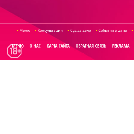
Меню
Консультации
Суд да дело
События и даты
МЕНЮ
О НАС
КАРТА САЙТА
ОБРАТНАЯ СВЯЗЬ
РЕКЛАМА
© 2014
Raut.ru
.