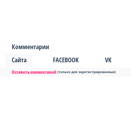
Комментарии
Сайта
FACEBOOK
VK
Оставить комментарий
(только для зарегистрированных)