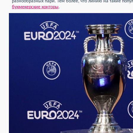
разнообразных пари. Тем более, что линию на такие поп
букмекерские конторы
.