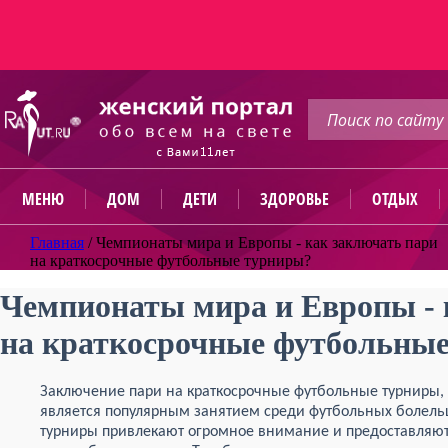
МЕНЮ
ДОМ
ДЕТИ
ЗДОРОВЬЕ
ОТДЫХ
Главная
/
Чемпионаты мира и Европы - как заключать пари
на краткосрочные футбольные турниры?
Чемпионаты мира и Европы - 
на краткосрочные футбольны
Заключение пари на краткосрочные футбольные турниры, 
является популярным занятием среди футбольных болельщ
турниры привлекают огромное внимание и предоставляю