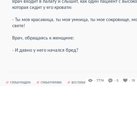
Врач входит в палату и слышит, как один пациент с высок
которая сидит у его кровати:
- Ты моя красавица, ты моя умница, ты мое сокровище, м
свете!
Врач, обращаясь к женщине:
- И давно у него начался бред?
- 7774
- 0
- 18
//
СТАТЬИ РАЗДЕЛА
//
СТАТЬИ РУБРИКИ
//
ВСЕ СТАТЬИ