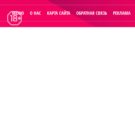
МЕНЮ
О НАС
КАРТА САЙТА
ОБРАТНАЯ СВЯЗЬ
РЕКЛАМА
© 2014
Raut.ru
.