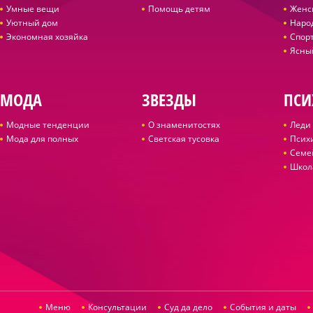
Умные вещи
Помощь детям
Женс
Уютный дом
Наро
Экономная хозяйка
Спор
Ясны
МОДА
ЗВЕЗДЫ
ПСИ
Модные тенденции
О знаменитостях
Леди 
Мода для полных
Светская тусовка
Псих
Семе
Школ
Меню
Консультации
Суд да дело
События и даты