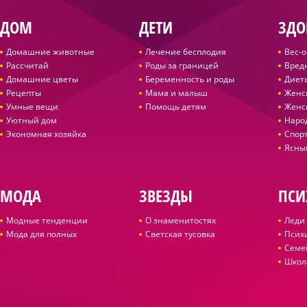
ДОМ
ДЕТИ
ЗДО
Домашние животные
Лечение бесплодия
Вес-
Рассчитай
Роды за границей
Вред
Домашние цветы
Беременность и роды
Диет
Рецепты
Мама и малыш
Женс
Умные вещи
Помощь детям
Женс
Уютный дом
Наро
Экономная хозяйка
Спор
Ясны
МОДА
ЗВЕЗДЫ
ПСИ
Модные тенденции
О знаменитостях
Леди 
Мода для полных
Светская тусовка
Псих
Семе
Школ