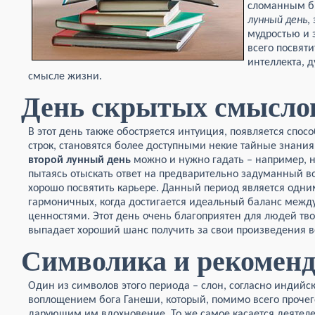
сломанным б
лунный день
,
мудростью и 
всего посвят
интеллекта, 
смысле жизни.
День скрытых смысло
В этот день также обостряется интуиция, появляется спосо
строк, становятся более доступными некие тайные знания
второй лунный день
можно и нужно гадать – например, на
пытаясь отыскать ответ на предварительно задуманный во
хорошо посвятить карьере. Данный период является одни
гармоничных, когда достигается идеальный баланс меж
ценностями. Этот день очень благоприятен для людей тв
выпадает хороший шанс получить за свои произведения 
Символика и рекомен
Один из символов этого периода – слон, согласно индийс
воплощением бога Ганеши, который, помимо всего прочего
дарующим им вдохновение. То же самое касается деятеле