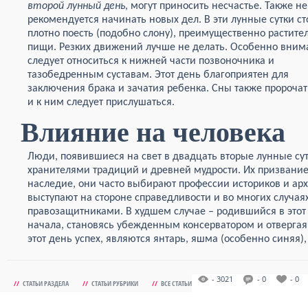
второй лунный день
, могут приносить несчастье. Также не
рекомендуется начинать новых дел. В эти лунные сутки ст
плотно поесть (подобно слону), преимущественно растите
пищи. Резких движений лучше не делать. Особенно вним
следует относиться к нижней части позвоночника и
тазобедренным суставам. Этот день благоприятен для
заключения брака и зачатия ребенка. Сны также пророчат
и к ним следует прислушаться.
Влияние на человека
Люди, появившиеся на свет в двадцать вторые лунные сут
хранителями традиций и древней мудрости. Их призвание
наследие, они часто выбирают профессии историков и арх
выступают на стороне справедливости и во многих случая
правозащитниками. В худшем случае – родившийся в этот 
начала, становясь убежденным консерватором и отверга
этот день успех, являются янтарь, яшма (особенно синяя),
- 3021
- 0
- 0
//
СТАТЬИ РАЗДЕЛА
//
СТАТЬИ РУБРИКИ
//
ВСЕ СТАТЬИ