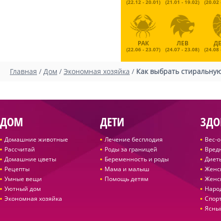
(22.12 - 20.01)
(21.01 - 19.02)
(20.02 
РАК
ЛЕВ
Д
(22.06 - 23.07)
(24.07 - 23.08)
(24.08 
Главная
/
Дом
/
Экономная хозяйка
/
Как выбрать стиральну
ДОМ
ДЕТИ
ЗДО
Домашние животные
Лечение бесплодия
Вес-
Рассчитай
Роды за границей
Вред
Домашние цветы
Беременность и роды
Диет
Рецепты
Мама и малыш
Женс
Умные вещи
Помощь детям
Женс
Уютный дом
Наро
Экономная хозяйка
Спор
Ясны