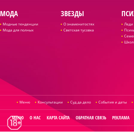
МОДА
ЗВЕЗДЫ
ПСИ
Модные тенденции
О знаменитостях
Леди 
Мода для полных
Светская тусовка
Псих
Семе
Школ
Меню
Консультации
Суд да дело
События и даты
МЕНЮ
О НАС
КАРТА САЙТА
ОБРАТНАЯ СВЯЗЬ
РЕКЛАМА