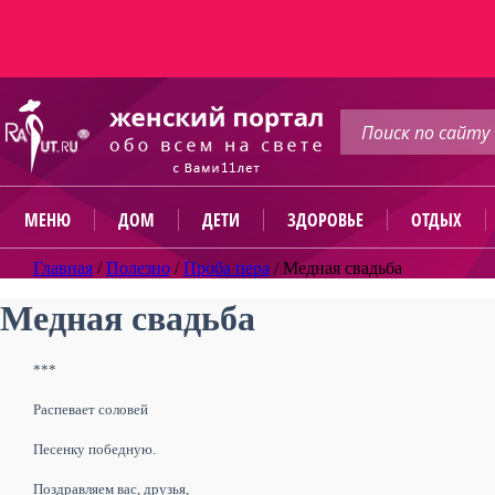
МЕНЮ
ДОМ
ДЕТИ
ЗДОРОВЬЕ
ОТДЫХ
Главная
/
Полезно
/
Проба пера
/
Медная свадьба
Медная свадьба
***
Распевает соловей
Песенку победную.
Поздравляем вас, друзья,