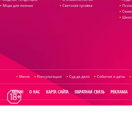
Мода для полных
Светская тусовка
Псих
Семе
Школ
Меню
Консультации
Суд да дело
События и даты
МЕНЮ
О НАС
КАРТА САЙТА
ОБРАТНАЯ СВЯЗЬ
РЕКЛАМА
© 2014
Raut.ru
.