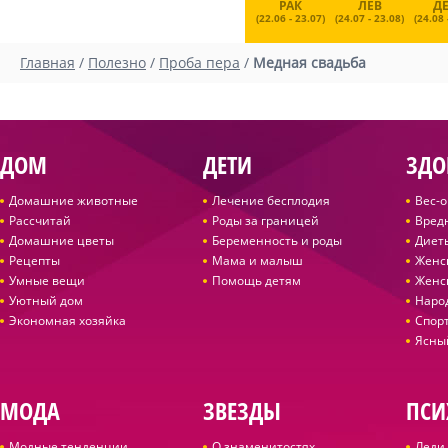
РАК
ЛЕВ
Д
(22.06 - 23.07)
(24.07 - 23.08)
(24.08 
Главная
/
Полезно
/
Проба пера
/
Медная свадьба
ДОМ
ДЕТИ
ЗДО
Домашние животные
Лечение бесплодия
Вес-
Рассчитай
Роды за границей
Вред
Домашние цветы
Беременность и роды
Диет
Рецепты
Мама и малыш
Женс
Умные вещи
Помощь детям
Женс
Уютный дом
Наро
Экономная хозяйка
Спор
Ясны
МОДА
ЗВЕЗДЫ
ПСИ
Модные тенденции
О знаменитостях
Леди 