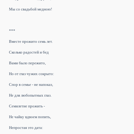
Мы со свадьбой медною!
***
Вместе прожито семь лет.
Сколько радостей и бед
Вами было пережито,
Но от глаз чужих сокрыто:
Спор в семье - не напоказ,
Не для любопытных глаз.
Семилетие прожить -
Не чайку вдвоем попить,
Непростая это дата: