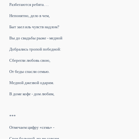
Разбегаются ребята. . .
Непонятно, дело в чем,
Быт заел иль чувств надлом?
Вы до свадьбы рыже - медной
Добрались тропой победной:
Сберегли любовь свою,
От беды спасли семью.
Медной джезвой одарим.
В доме кофе - дом любим,
***
Отмечаем цифру «семь» -
Срок большой, но не совсем.