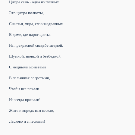
Цифра семь - одна из главных.
Это цифра полноты,
Счастья, мира, слов заздравных
В доме, где царят цветы.
На прекрасной свадьбе медной,
Шумной, звонкой и безбедной
С медными монетами
В пальчиках согретыми,
Чтобы все печали
Навсегда пропали!
Жить и впредь вам весело,
Ласково и с песнями!