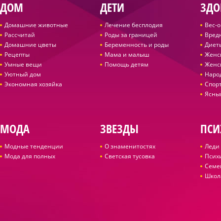
ДОМ
ДЕТИ
ЗДО
Домашние животные
Лечение бесплодия
Вес-
Рассчитай
Роды за границей
Вред
Домашние цветы
Беременность и роды
Диет
Рецепты
Мама и малыш
Женс
Умные вещи
Помощь детям
Женс
Уютный дом
Наро
Экономная хозяйка
Спор
Ясны
МОДА
ЗВЕЗДЫ
ПСИ
Модные тенденции
О знаменитостях
Леди 
Мода для полных
Светская тусовка
Псих
Семе
Школ