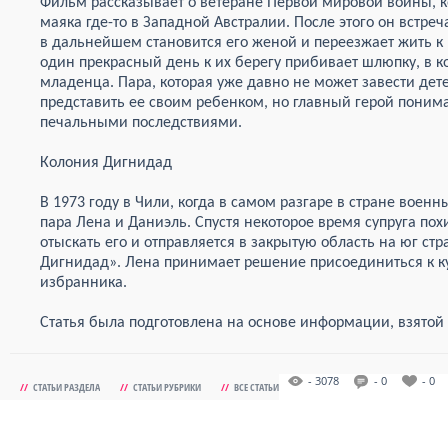
Фильм рассказывает о ветеране Первой мировой войны, к
маяка где-то в Западной Австралии. После этого он встре
в дальнейшем становится его женой и переезжает жить к н
один прекрасный день к их берегу прибивает шлюпку, в к
младенца. Пара, которая уже давно не может завести дете
представить ее своим ребенком, но главный герой понима
печальными последствиями.
Колония Дигнидад
В 1973 году в Чили, когда в самом разгаре в стране военн
пара Лена и Даниэль. Спустя некоторое время супруга по
отыскать его и отправляется в закрытую область на юг ст
Дигнидад». Лена принимает решение присоединиться к кул
избранника.
Статья была подготовлена на основе информации, взятой н
- 3078
- 0
- 0
//
СТАТЬИ РАЗДЕЛА
//
СТАТЬИ РУБРИКИ
//
ВСЕ СТАТЬИ