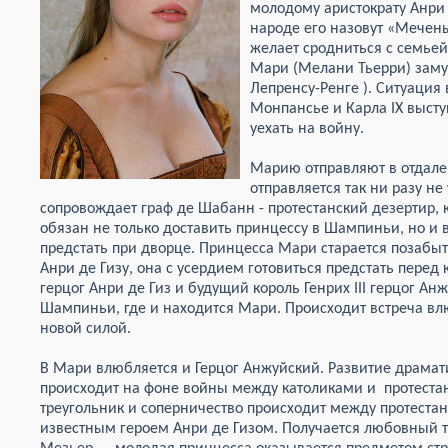
молодому аристократу Анри д
народе его назовут «Мечены
желает сродниться с семье
Мари (Мелани Тьерри) заму
Лепренсу-Ренге ). Ситуация
Монпансье и Карла IX высту
уехать на войну.
Марию отправляют в отдале
отправляется так ни разу н
сопровождает граф де Шабанн - протестанский дезертир, 
обязан не только доставить принцессу в Шампиньи, но и в
предстать при дворце. Принцесса Мари старается позабыть
Анри де Гизу, она с усердием готовиться предстать перед 
герцог Анри де Гиз и будущий король Генрих III герцог А
Шампиньи, где и находится Мари. Происходит встреча вл
новой силой.
В Мари влюбляется и Герцог Анжуйский. Развитие драма
происходит на фоне войны между католиками и протест
треугольник и соперничество происходит между протест
известным героем Анри де Гизом. Получается любовный т