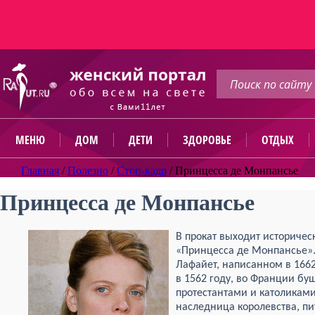
МЕНЮ
ДОМ
ДЕТИ
ЗДОРОВЬЕ
ОТДЫХ
Главная
/
Полезно
/
Стоп-кадр
/
Принцесса де Монпансье
Принцесса де Монпансье
В прокат выходит историчес
«Принцесса де Монпансье».
Лафайет, написанном в 1662
в 1562 году, во Франции бу
протестантами и католиками
наследница королевства, пи