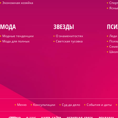
Экономная хозяйка
Спор
Ясны
МОДА
ЗВЕЗДЫ
ПСИ
Модные тенденции
О знаменитостях
Леди 
Мода для полных
Светская тусовка
Псих
Семе
Школ
Меню
Консультации
Суд да дело
События и даты