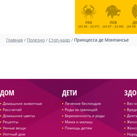
РАК
ЛЕВ
Д
(22.06 - 23.07)
(24.07 - 23.08)
(24.08 
Главная
/
Полезно
/
Стоп-кадр
/
Принцесса де Монпансье
ДОМ
ДЕТИ
ЗДО
Домашние животные
Лечение бесплодия
Вес-
Рассчитай
Роды за границей
Вред
Домашние цветы
Беременность и роды
Диет
Рецепты
Мама и малыш
Женс
Умные вещи
Помощь детям
Женс
Уютный дом
Наро