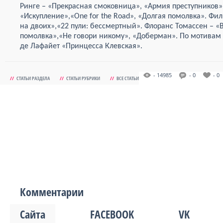
Ринге – «Прекрасная смоковница», «Армия преступнико
«Искупление»,«One for the Road», «Долгая помолвка». Ф
на двоих»,«22 пули: бессмертный». Флоранс Томассен – «
помолвка»,«Не говори никому», «Доберман». По мотива
де Лафайет «Принцесса Клевская».
- 14985
- 0
- 0
//
СТАТЬИ РАЗДЕЛА
//
СТАТЬИ РУБРИКИ
//
ВСЕ СТАТЬИ
Комментарии
Сайта
FACEBOOK
VK