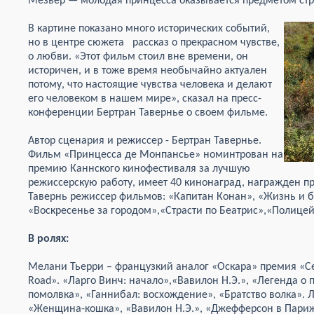
Мезьер — молодая принцесса оказывается предметом стр
В картине показано много исторических событий,
но в центре сюжета рассказ о прекрасном чувстве,
о любви. «Этот фильм стоил вне времени, он
историчен, и в тоже время необычайно актуален
потому, что настоящие чувства человека и делают
его человеком в нашем мире», сказал на пресс-
конференции Бертран Тавернье о своем фильме.
Автор сценария и режиссер - Бертран Тавернье.
Фильм «Принцесса де Монпансье» номинтрован на
премию Каннского кинофестиваля за лучшую
режиссерскую работу, имеет 40 кинонаград, награжден п
Тавернь режиссер фильмов: «Капитан Конан», «Жизнь и б
«Воскресенье за городом»,«Страсти по Беатрис»,«Полицей
В ролях:
Мелани Тьерри – французкий аналог «Оскара» премия «Сез
Road». «Ларго Винч: начало»,«Вавилон Н.Э.», «Легенда о 
помолвка», «Ганнибал: восхождение», «Братство волка». 
«Женщина-кошка», «Вавилон Н.Э.», «Джефферсон в Париже