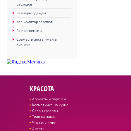
расходов
Размеры одежды
Калькулятор зарплаты
Расчет пенсии
Совместимость имен в
бизнесе
КРАСОТА
Ароматы и парфюм
Косметичка на кухне
Салон красоты
Тело на заказ
Чистая линия
Этикет