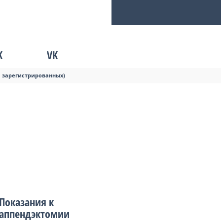
K
VK
я зарегистрированных)
Показания к
аппендэктомии