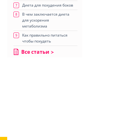
Диета для похудения боков
7
В чем заключается диета
8
для ускорения
метаболизма
Как правильно питаться
9
чтобы похудеть
Все статьи