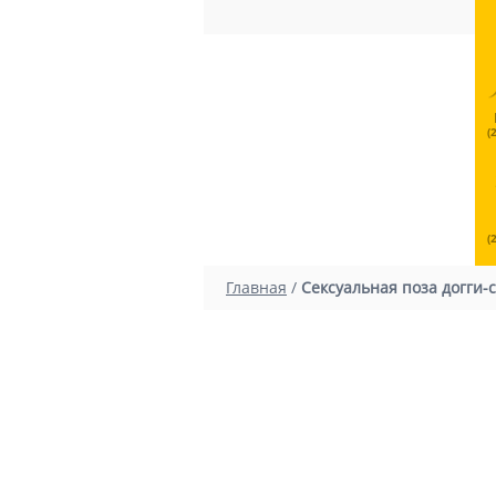
(
(
Главная
/
Сексуальная поза догги-с