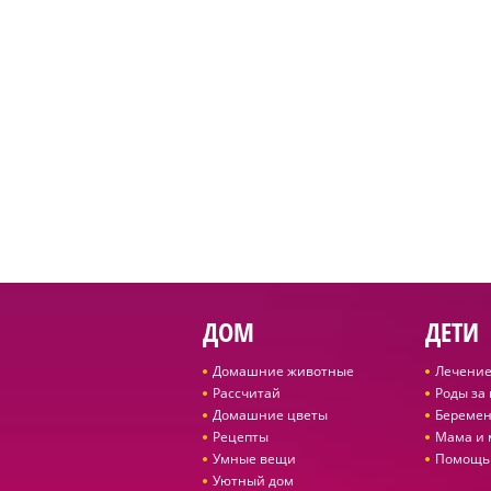
ДОМ
ДЕТИ
Домашние животные
Лечение
Рассчитай
Роды за
Домашние цветы
Беремен
Рецепты
Мама и
Умные вещи
Помощь
Уютный дом