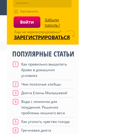
Запомнить
Забыли
пароль?
Еще не зарегистрированы?
ЗАРЕГИСТРИРОВАТЬСЯ
ПОПУЛЯРНЫЕ СТАТЬИ
Как правильно выщипать
1
брови в домашних
условиях
Чем полезные хлебцы
2
Диета Елены Малышевой
3
Вода с лимоном для
4
похудения. Решение
проблемы лишнего веса
Как утолить чувство голода
5
Гречневая диета
6