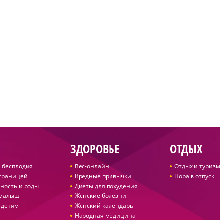
ЗДОРОВЬЕ
ОТДЫХ
 бесплодия
Вес-онлайн
Отдых и туризм
 границей
Вредные привычки
Пора в отпуск
ность и роды
Диеты для похудения
 малыш
Женские болезни
 детям
Женский календарь
Народная медицина