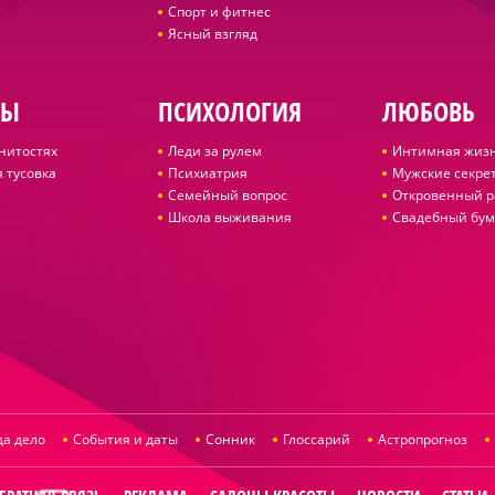
Спорт и фитнес
Ясный взгляд
ДЫ
ПСИХОЛОГИЯ
ЛЮБОВЬ
нитостях
Леди за рулем
Интимная жиз
 тусовка
Психиатрия
Мужские секре
Семейный вопрос
Откровенный р
Школа выживания
Свадебный бум
да дело
События и даты
Сонник
Глоссарий
Астропрогноз