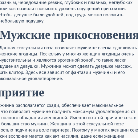
разным, чередование резких, глубоких и плавных, неглубоких
толчков позволит повысить уровень ощущений при соитии.
Чтобы девушке было удобней, под грудь можно положить
небольшую подушку.
Мужские прикосновени
Данная сексуальная поза позволяет мужчине слегка сдавливать
женские ягодицы. Поскольку у многих женщин ягодицы очень
чувствительны и являются эрогенной зоной, то такие ласки
 ощущения девушки. Мужчина может сделать девушке массаж,
вать клитор. Здесь все зависит от фантазии мужчины и его
ксимальное удовлетворение.
приятие
мужчина располагается сзади, обеспечивает максимальное
 что позволяет мужчине получить максимум удовлетворения от
т полного обладания женщиной. Именно по этой причине секс в
 большинство мужчин. Женщина в этой сексуальной позе
ностью подчинена воле партнера. Поэтому у многих женщин сек
ски воспринимается как акт насилия, даже если женщина